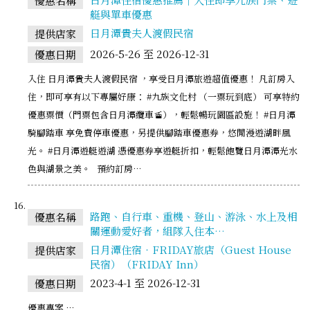
優惠名稱
艇與單車優惠
日月潭貴夫人渡假民宿
提供店家
2026-5-26 至 2026-12-31
優惠日期
入住 日月潭貴夫人渡假民宿 ，享受日月潭旅遊超值優惠！ 凡訂房入
住，即可享有以下專屬好康： #九族文化村 （一票玩到底） 可享特約
優惠票價（門票包含日月潭纜車🚡），輕鬆暢玩園區設施！ #日月潭
騎腳踏車 享免費停車優惠，另提供腳踏車優惠券，悠閒漫遊湖畔風
光。 #日月潭遊艇遊湖 憑優惠券享遊艇折扣，輕鬆飽覽日月潭潭光水
色與湖景之美。 預約訂房…
路跑、自行車、重機、登山、游泳、水上及相
優惠名稱
關運動愛好者，組隊入住本…
日月潭住宿‧FRIDAY旅店（Guest House
提供店家
民宿）（FRIDAY Inn）
2023-4-1 至 2026-12-31
優惠日期
優惠專案 …