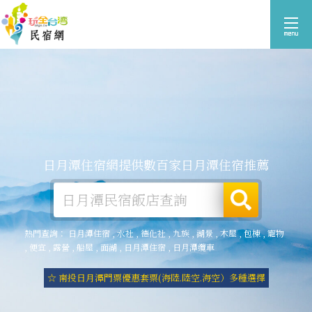
日月潭住宿網提供數百家日月潭住宿推薦
熱門查詢：
日月潭住宿
,
水社
,
德化社
,
九族
,
湖景
,
木屋
,
包棟
,
寵物
,
便宜
,
露營
,
船屋
,
面湖
,
日月潭住宿
,
日月潭纜車
☆ 南投日月潭門票優惠套票(海陸.陸空.海空）多種選擇