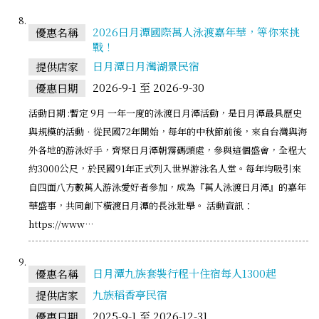
2026日月潭國際萬人泳渡嘉年華，等你來挑
優惠名稱
戰！
日月潭日月灣湖景民宿
提供店家
2026-9-1 至 2026-9-30
優惠日期
活動日期 :暫定 9月 一年一度的泳渡日月潭活動，是日月潭最具歷史
與規模的活動．從民國72年開始，每年的中秋節前後，來自台灣與海
外各地的游泳好手，齊聚日月潭朝霧碼頭處，參與這個盛會，全程大
約3000公尺，於民國91年正式列入世界游泳名人堂。每年均吸引來
自四面八方數萬人游泳愛好者參加，成為『萬人泳渡日月潭』的嘉年
華盛事，共同創下橫渡日月潭的長泳壯舉。 活動資訊：
https://www…
日月潭九族套裝行程十住宿每人1300起
優惠名稱
九族稻香亭民宿
提供店家
2025-9-1 至 2026-12-31
優惠日期