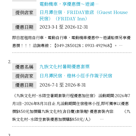
電動機車，享優惠價～遊湖…
日月潭住宿‧FRIDAY旅店（Guest House
提供店家
民宿）（FRIDAY Inn）
2023-3-1 至 2026-12-31
優惠日期
即日起租用自行車，電動自行車，電動機車優惠中～遊湖船票另享優
惠價！！！ 洽詢專線：【049-2850128；0933-492968】。 …
九族文化村暑期優惠套票
優惠名稱
日月潭民宿‧橙林小徑手作親子民宿
提供店家
2026-7-1 至 2026-8-31
優惠日期
《九族文化村~水陸空暑期套裝行程優惠加住宿》 活動期間:2026年7
月1日~2026年8月31日止 凡活動期間住宿橙林小徑,即可獨享以優惠
價$850元加價購九族文化村(含日纜)套裝喔! 優惠套裝內容: 《九
族文化村~水陸空套裝優惠加價購$850元/人》 …