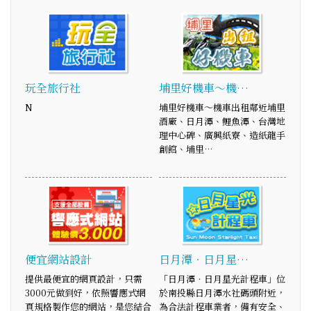
玩全旅行社
埔里好機車～機…
N
埔里好機車～機車出租鄰近埔里
酒廠、日月潭、鯉魚潭、台灣地
理中心碑、廣興紙寮、造紙龍手
創館、埔里…
便宜網站設計
日月潭‧日月星…
提供最便宜的網頁設計，只需
「日月潭‧日月星光計程車」位
3000元做到好，依照響應式網
於南投縣日月潭水社碼頭附近，
頁規格製作您的網站，是您結合
為合法計程車業者，備有安全、