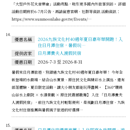
「大型戶外花火音樂會」活動亮點，吸引更多國內外旅客到訪。 詳細
活動日期將於6-7月公告，再請留意官網、社群等資訊 活動資訊：
https://www.sunmoonlake.gov.tw/Events/…
2026九族文化村40週年夏日嘉年華開跑！入
優惠名稱
住日月潭住宿，暑假玩…
日月潭貴夫人渡假民宿
提供店家
2026-7-3 至 2026-8-31
優惠日期
暑假來日月潭旅遊，別錯過九族文化村40週年夏日嘉年華！ 今年全
新登場的水劇場，結合山水實景、原住民文化與精彩水上演出，還有
部落體驗、夏日限定活動，讓大小朋友都能玩得盡興。 【360°環繞
山谷水上劇院 × 水瀑景觀 × 原住民震撼歌舞】 入住 「日月潭貴夫
人渡假民宿」，前往九族文化村輕鬆便利，是規劃日月潭住宿、九族
文化村住宿推薦與暑假親子旅遊的好選擇…
日月潭住宿優惠推薦｜入住即享九族門票、遊