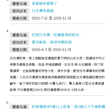
美真舘有電梯了
優惠名稱
日月潭美真舘
提供店家
2021-7-11 至 2031-12-31
優惠日期
悠遊日月潭，收藏最美的時光~
優惠名稱
潔坊琳居．南洋休閒民宿
提供店家
2026-6-3 至 2026-12-31
優惠日期
日月潭的美，搭上遊艇能從湖面欣賞不同的山光水色。遊湖途中可以
停靠多個著名景點，包括 伊達邵碼頭、玄光寺 與 水社碼頭。除了欣
賞湖景，也能品嚐當地特色小吃、漫步步道，感受日月潭獨有的悠閒
氛圍。入住日月潭潔坊琳居南洋風渡假民宿搭配日月潭遊湖放慢您的
腳步，留下美好的旅行回憶! ※雙人成行： 雙人套房+2張日月潭遊湖
船票 平日優惠價2200元 假日優惠價3000元 ※四人成…
民宿僅接待9歲以上旅客，若9歲以下不會影響
優惠名稱