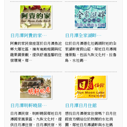
日月潭阿貴的家…
日月潭全家湖畔…
阿貴的家民宿座落於日月潭魚池
位於日月潭德化社碼頭附近的全
鄉大雁社區，擁有寬敞庭園與紅
家湖畔度假山莊，鄰近日月潭周
龍果園景觀，提供舒適溫馨的住
邊景點，包括九族文化村、拉魯
宿環境。鄰…
島、水社碼…
日月潭明軒曉居…
日月潭日月住館
日月潭民宿．明軒曉居鄰近日月
想找日月潭便宜住宿嗎？日月住
潭國家風景區、九族文化村，提
館官方網站位於熱鬧的水社商
供日月潭住宿、日月潭民宿，另
圈，鄰近日月潭湖畔與水社碼