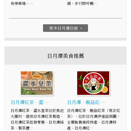
有停車場、…
頭，步行即可暢…
更多日月潭住宿
arrow_right
日月潭美食推薦
日月潭紅茶．澀…
日月潭‧靚品紅…
日月潭紅茶．澀水皇茶位於魚池
日月潭紅茶‧靚品紅茶（育正紅
大雁村，提供日月潭紅茶製造、
茶），位於日月潭伊達邵商圈，
日月潭紅茶批發零售、日月潭採
主要販售南投特產、日月潭特
茶、製茶體…
產、日月潭紅…