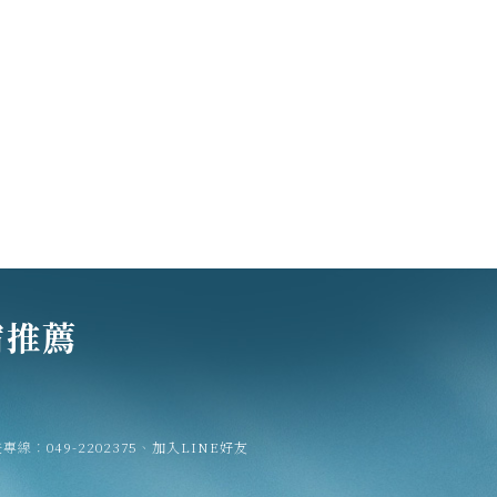
宿推薦
登專線：
049-2202375
、
加入LINE好友