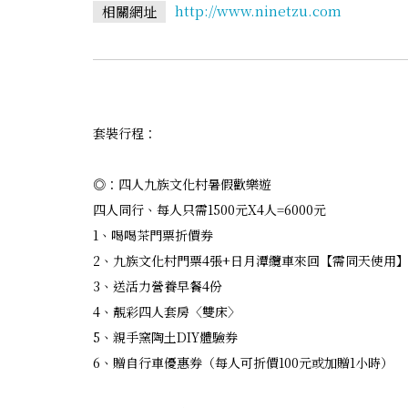
http://www.ninetzu.com
相關網址
套裝行程：
◎：四人九族文化村暑假歡樂遊
四人同行、每人只需1500元X4人=6000元
1、喝喝茶門票折價券
2、九族文化村門票4張+日月潭纜車來回【需同天使用
3、送活力營養早餐4份
4、靚彩四人套房〈雙床〉
5、親手窯陶土DIY體驗券
6、贈自行車優惠券（每人可折價100元或加贈1小時）