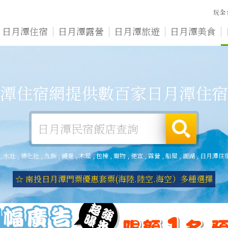
玩全
日月潭住宿
日月潭露營
日月潭旅遊
日月潭美食
潭住宿網提供數百家日月潭住宿
,
水社
,
德化社
,
九族
,
湖景
,
木屋
,
包棟
,
寵物
,
便宜
,
露營
,
船屋
,
面湖
,
日月潭住
☆ 南投日月潭門票優惠套票(海陸.陸空.海空）多種選擇