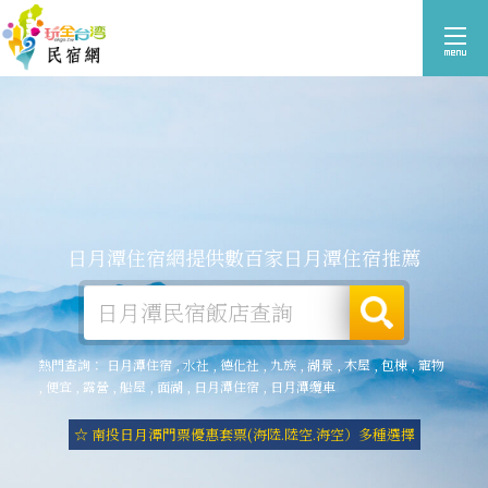
日月潭住宿網提供數百家日月潭住宿推薦
熱門查詢：
日月潭住宿
,
水社
,
德化社
,
九族
,
湖景
,
木屋
,
包棟
,
寵物
,
便宜
,
露營
,
船屋
,
面湖
,
日月潭住宿
,
日月潭纜車
☆ 南投日月潭門票優惠套票(海陸.陸空.海空）多種選擇