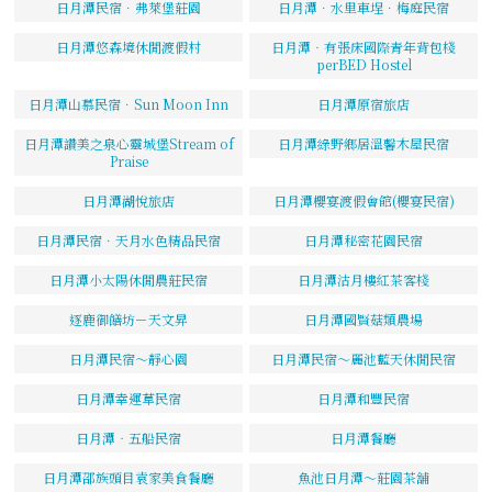
日月潭民宿．弗萊堡莊園
日月潭．水里車埕．梅庭民宿
日月潭悠森境休閒渡假村
日月潭‧有張床國際青年背包棧
perBED Hostel
日月潭山慕民宿．Sun Moon Inn
日月潭原宿旅店
日月潭讚美之泉心靈城堡Stream of
日月潭綠野鄉居溫馨木屋民宿
Praise
日月潭湖悅旅店
日月潭櫻宴渡假會館(櫻宴民宿)
日月潭民宿．天月水色精品民宿
日月潭秘密花園民宿
日月潭小太陽休閒農莊民宿
日月潭沽月樓紅茶客棧
逐鹿御饍坊－天文昇
日月潭國賢菇類農場
日月潭民宿～靜心園
日月潭民宿～麗池藍天休閒民宿
日月潭幸運草民宿
日月潭和豐民宿
日月潭‧五船民宿
日月潭餐廳
日月潭邵族頭目袁家美食餐廳
魚池日月潭～莊園茶舖