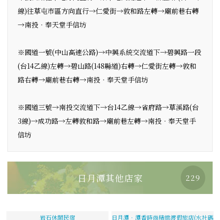
線)往草屯市區方向直行→仁愛街→敦和路左轉→廟前巷右轉
→南投‧奉天堂手信坊
※國道一號(中山高速公路)→中興系統交流道下→碧興路一段
(台14乙線)左轉→碧山路(148縣道)右轉→仁愛街左轉→敦和
路右轉→廟前巷右轉→南投‧奉天堂手信坊
※國道三號→南投交流道下→台14乙線→省府路→草溪路(台
3線)→成功路→左轉敦和路→廟前巷左轉→南投‧奉天堂手
信坊
日月潭其他店家
229
岩石休閒民宿
日月潭．潭香時尚精緻渡假旅店(水社碼