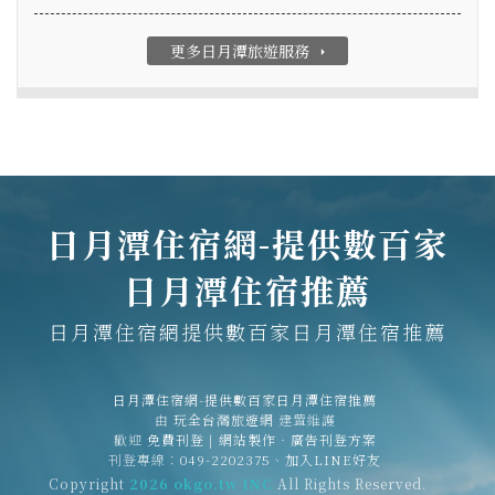
更多日月潭旅遊服務
arrow_right
日月潭住宿網-提供數百家
日月潭住宿推薦
日月潭住宿網提供數百家日月潭住宿推薦
日月潭住宿網-提供數百家日月潭住宿推薦
由
玩全台灣旅遊網
建置維護
歡迎
免費刊登
|
網站製作‧廣告刊登方案
刊登專線：
049-2202375
、
加入LINE好友
Copyright
2026 okgo.tw INC
All Rights Reserved.