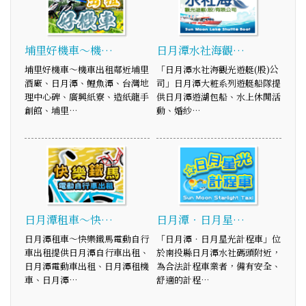
埔里好機車～機…
日月潭水社海觀…
埔里好機車～機車出租鄰近埔里
「日月潭水社海觀光遊艇(股)公
酒廠、日月潭、鯉魚潭、台灣地
司」日月潭大粧系列遊艇船隊提
理中心碑、廣興紙寮、造紙龍手
供日月潭遊湖包船、水上休閒活
創館、埔里…
動、婚紗…
日月潭租車～快…
日月潭‧日月星…
日月潭租車～快樂鐵馬電動自行
「日月潭‧日月星光計程車」位
車出租提供日月潭自行車出租、
於南投縣日月潭水社碼頭附近，
日月潭電動車出租、日月潭租機
為合法計程車業者，備有安全、
車、日月潭…
舒適的計程…