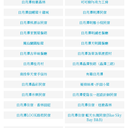
日月潭和菓森林
可可樹巧克力工房
日月潭田螺屋土雞城
日月潭明潭民宿
日月潭桃源谷民宿
日月潭明雅小棧民宿
日月潭家賀屋餐館
日月潭明湖老餐廳
鳳仙蘭園船屋
日月潭天明園餐廳
日月潭古早味餐廳
日月潭峇里峇里渡假村
日月潭桂月村
日月潭晶澤別館（晶澤二館）
南投奉天堂手信坊
有趣日月潭
日月潭晶彩民宿
蔓條絲裡~浮田小屋
日月潭米樂民宿
日月潭愛黏在一起設計師民宿
日月潭住宿‧香林田莊
日月潭住宿‧逐鹿森林
日月潭LOOK路殼民宿
日月潭住宿·藍天水灣民宿(Blue Sky
Bay B&B)