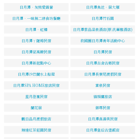
日月潭‧灰熊愛露營
日月潭魚池．居大雁
日月潭‧一味無二綠食坊餐廳
日月潭竹石園
日月潭．虹樓
日月潭雲品溫泉酒店(原:汎麗雅酒店)
日月潭ㄚ薩姆民宿
救國團日月潭青年活動中心
日月潭望高瞭民宿
日月潭民宿
日月潭新起點中心
日月潭古舍古鄉民宿
日月潭沙巴蘭水上船屋
日月潭長寮尾渡假民宿
日月潭SPA HOME旅店民宿
富泉民宿
星月澄嵐民宿
貓頭鷹旅店
蘭花居
御尊民宿
觀日品月渡假旅店
日月潭真善美民宿
琳達紅茶莊園民宿
日月潭皇后古堡飯店