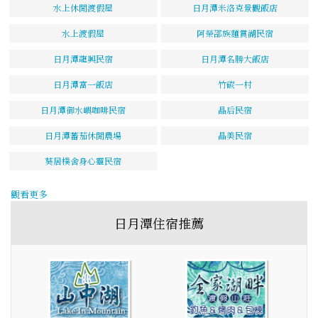
水上休閒渡假屋
日月潭米洛克景觀飯店
水上渡假屋
阿榮邵族麵賞湖民宿
日月潭龍興民宿
日月潭名勝大飯店
日月潭富一飯店
竹碳一村
日月潭御水嶼咖啡民宿
晶后民宿
日月潭蕃茄休閒農場
晶美民宿
葵居樸舍身心靈民宿
觀看更多
日月潭住宿推薦