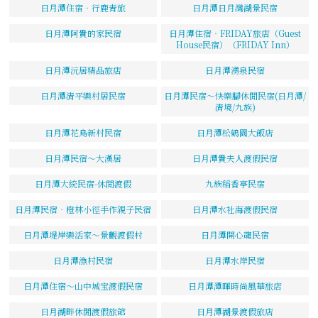
日月潭住宿‧行鹿青旅
日月潭日月灣湖景民宿
日月潭阿貴的家民宿
日月潭住宿‧FRIDAY旅店（Guest
House民宿）（FRIDAY Inn）
日月潭沅居精品旅店
日月潭湧泉民宿
日月潭清平樂村居民宿
日月潭民宿～快樂腳休閒民宿(日月潭/
清境/九族)
日月潭花鳥新村民宿
日月潭松鶴園大飯店
日月潭民宿～大漢居
日月潭貴夫人渡假民宿
日月潭大統民宿-休閒渡假
九族稻香亭民宿
日月潭民宿‧橙林小徑手作親子民宿
日月潭水社海渡假民宿
日月潭堤岸樂活家～景觀渡假村
日月潭開心龍民宿
日月潭漁村民宿
日月潭水岸民宿
日月潭住宿～山中城宝渡假民宿
日月潭潭暉時尚風華旅店
日月湖畔休閒渡假旅館
日月潭湖景渡假旅店