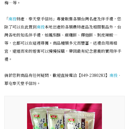
梅…等。
「
南投
特產‧奉天堂手信坊」專營販售各類台灣名產及伴手禮，您
除了可以在此買到
南投
本地出產的各類農特產品及相關製品外，台
灣各地的知名伴手禮，如鳳梨酥、麻糬餅、釋迦餅、剝皮辣椒…
等，也都可以在這裡尋獲。商品種類多元而豐富，送禮自用兩相
宜，遠道而來的遊客可以慢慢採購，帶回最有紀念意義的實用伴手
禮。
倘若您對商品有任何疑問，歡迎直接電洽【049-2380283】
南投
‧
草屯奉天堂手信坊。