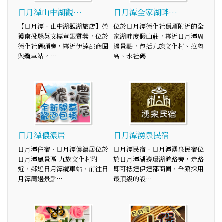
日月潭山中湖觀…
日月潭全家湖畔…
【日月潭‧山中湖觀湖旅店】榮
位於日月潭德化社碼頭附近的全
獲南投縣英文標章銀質獎，位於
家湖畔度假山莊，鄰近日月潭周
德化社碼頭旁，鄰近伊達邵商圈
邊景點，包括九族文化村、拉魯
與纜車站，…
島、水社碼…
日月潭儂濃居
日月潭湧泉民宿
日月潭住宿‧日月潭儂濃居位於
日月潭民宿‧日月潭湧泉民宿位
日月潭風景區-九族文化村附
於日月潭湖邊環湖道路旁，走路
近，鄰近日月潭纜車站、前往日
即可抵達伊達邵商圈，全館採用
月潭周邊景點…
最頂級的設…