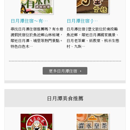
日月潭住宿～有…
日月潭住宿·J…
尋找日月潭住宿推薦嗎？有水巷
日月潭住宿·J堡文旅位於南投縣
渡假民宿位於魚池鄉山林秘境，
魚池鄉，鄰近日月潭國家風景、
鄰近日月潭、埔里等熱門景點。
日月老茶廠、紙教堂、桃米生態
特色白色木…
村、九族…
更多日月潭住宿
arrow_right
日月潭美食推薦