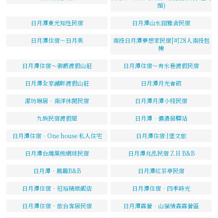
頭)
日月潭東光知性民宿
日月潭山水田雅舍民宿
日月潭住宿～日月美
南投日月潭夢想家民宿|可28人南投包
棟
日月潭住宿～御爵渡假山莊
日月潭住宿～有水巷渡假民宿
日月潭全家湖畔渡假山莊
日月潭月光會館
潔坊琳居．南洋休閒民宿
日月潭月潭小棧民宿
九族民宿渡假屋
日月潭‧儂濃居驛站
日月潭住宿．One house 私人住宅
日月潭住宿·J堡文旅
日月潭台灣黑熊網球民宿
日月潭兆泓民宿 Z.H B&B
日月潭‧風趣B&B
日月潭紅茶亭民宿
日月潭住宿‧冠裕精緻飯店
日月潭住宿‧四季時光
日月潭住宿‧旅台客居民宿
日月潭露營‧山福情森露營區