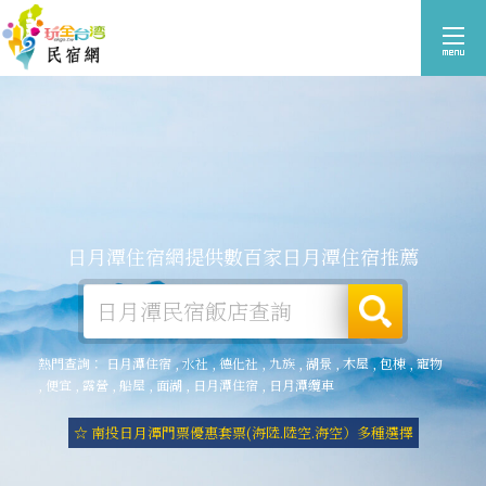
日月潭住宿網提供數百家日月潭住宿推薦
熱門查詢：
日月潭住宿
,
水社
,
德化社
,
九族
,
湖景
,
木屋
,
包棟
,
寵物
,
便宜
,
露營
,
船屋
,
面湖
,
日月潭住宿
,
日月潭纜車
☆ 南投日月潭門票優惠套票(海陸.陸空.海空）多種選擇