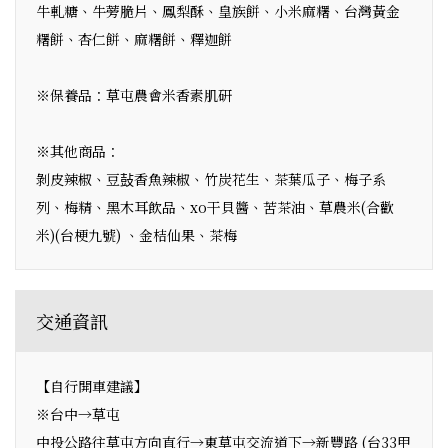
牛軋糖、牛蒡脆片、鳳梨酥、皇族餅、小米麻糬、台灣黃金
糬餅、杏仁餅、麻糬餅、釋迦餅
※保養品：草屯農會米香素肌研
※其他商品：
剝皮辣椒、豆鼔香魚辣椒、竹炭花生、茶葉瓜子、梅子系
列、梅精、黑木耳飲品、xo干貝醬、苦茶油、草農米(合歡
米)(台梗九號) 、金桔仙果、茶梅
交通資訊
【自行開車建議】
※台中→草屯
中投公路往草屯方向直行→東草屯交流道下→新豐路 (台33甲