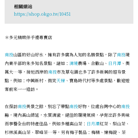
相關網站
https://shop.okgo.tw/10451
＊多元精緻伴手禮專賣店
南投
山區的好山好水，擁有許多廣為人知的名勝景點，除了
南投
境
內東半部的朱多知名景點，諸如：
清境
農場、合歡山、
日月潭
、奧
萬大…等，接近西岸的
南投
市及草屯鎮也多了許多新興的超夯景
點，例如：中興新村、微笑
天梯
、寶島時代村等多處景點，歡迎遊
客前來一一造訪。
在探訪
南投
美景之餘，別忘了帶點
南投
好物，位處台灣中心的
南投
縣，境內高山綿延，水質清澈，絕佳的環境氣候，孕育出許多美味
而享譽全台的特產佳品，例如多種高山茶：
日月潭
紅茶、梨山茶、
杉林溪高山茶、翠峰茶…等，另有梅子製品：梅精、煉梅錠、茶