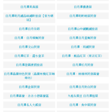
日月潭美真舘
日月潭儂濃居
日月潭明月湖品味湖畔旅店【官方網
日月潭明軒曉居民宿
站】
日月潭日月住館
日月潭山中湖觀湖旅店
日月潭‧日月桐舞民宿
日月潭日月星舞民宿
日月潭文山民宿
日月潭‧玥湖民宿
日月潭紅茶．澀水皇茶
日月潭‧靚品紅茶（育正紅茶）
日月潭澄園渡假旅店
日月潭松月民宿
日月潭晶鑽特色民宿（晶鑽有機紅茶咖
日月潭．梢楠林民宿露營
啡坊）
日月潭金居民宿
日月潭日月對白民宿
日月潭露營‧念念小憩露營區
九蛙&黑豆 日月潭租屋
日月潭名人大飯店
日月潭‧魚中屋民宿