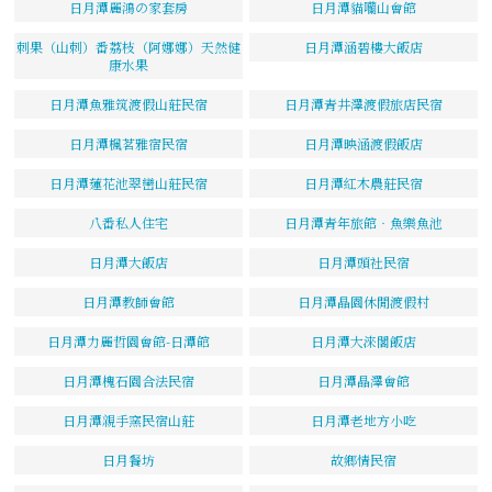
日月潭麗鴻の家套房
日月潭貓囒山會館
刺果（山刺）番荔枝（阿娜娜）天然健
日月潭涵碧樓大飯店
康水果
日月潭魚雅筑渡假山莊民宿
日月潭青井澤渡假旅店民宿
日月潭楓茗雅宿民宿
日月潭映涵渡假飯店
日月潭蓮花池翠巒山莊民宿
日月潭紅木農莊民宿
八番私人住宅
日月潭青年旅館‧魚樂魚池
日月潭大飯店
日月潭頭社民宿
日月潭教師會館
日月潭晶園休閒渡假村
日月潭力麗哲園會館-日潭館
日月潭大淶閣飯店
日月潭槐石園合法民宿
日月潭晶澤會館
日月潭親手窯民宿山莊
日月潭老地方小吃
日月餐坊
故鄉情民宿