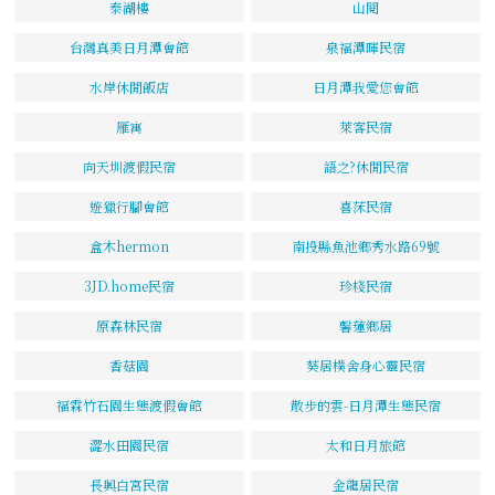
泰湖樓
山閱
台灣真美日月潭會館
泉福潭暉民宿
水岸休閒飯店
日月潭我愛您會館
雁寓
萊客民宿
向天圳渡假民宿
語之?休閒民宿
遊獵行腳會館
喜莯民宿
盒木hermon
南投縣魚池鄉秀水路69號
3JD.home民宿
珍棧民宿
原森林民宿
馨蓮鄉居
香菇園
葵居樸舍身心靈民宿
福霖竹石園生態渡假會館
散步的雲-日月潭生態民宿
澀水田園民宿
太和日月旅館
長興白宮民宿
金龍居民宿