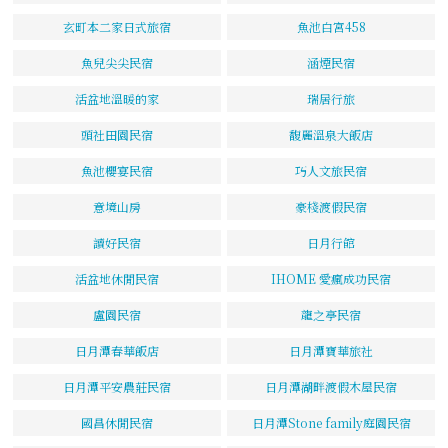
玄町本二家日式旅宿
魚池白宮458
魚兒尖尖民宿
涵煙民宿
活盆地溫暖的家
瑞居行旅
頭社田園民宿
馥麗溫泉大飯店
魚池櫻宴民宿
巧人文旅民宿
意境山房
豪棧渡假民宿
讀好民宿
日月行館
活盆地休閒民宿
IHOME 愛瘋成功民宿
盧園民宿
龍之亭民宿
日月潭春華飯店
日月潭寶華旅社
日月潭平安農莊民宿
日月潭湖畔渡假木屋民宿
國昌休閒民宿
日月潭Stone family庭園民宿