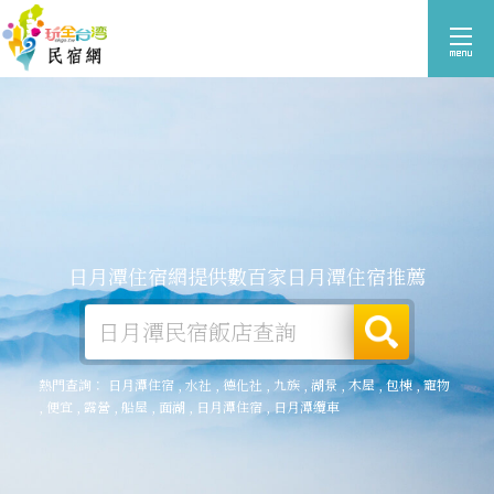
日月潭住宿網提供數百家日月潭住宿推薦
熱門查詢：
日月潭住宿
,
水社
,
德化社
,
九族
,
湖景
,
木屋
,
包棟
,
寵物
,
便宜
,
露營
,
船屋
,
面湖
,
日月潭住宿
,
日月潭纜車