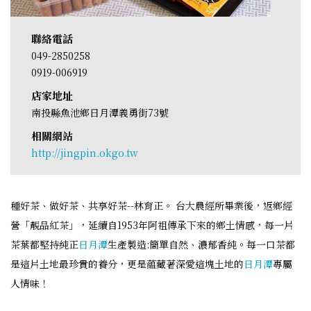
聯絡電話
049-2850258
0919-006919
店家地址
南投縣魚池鄉日月潭義勇街73號
相關網站
http://jingpin.okgo.tw
種好茶、做好茶、共享好茶--林育正。 台大農經所畢業後，返鄉經
營「靚品紅茶」，延續自1953年阿祖傳承下來的鄉土情感，每一片
茶葉都堅持純正
日月潭
生產製造:簡單自然、濃郁香純。每一口茶都
是這片土地最珍貴的養分，更是藴藏著深愛這塊土地的
日月潭
專屬
人情味！