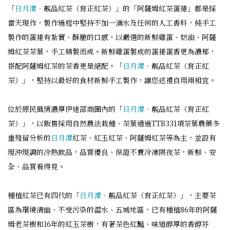
「
日月潭
‧靚品紅茶（育正紅茶）」的「阿薩姆紅茶蛋捲」都是採
當天現作，製作過程中堅持不加一滴水及任何的人工香料，純手工
製作的蛋捲有紮實、酥脆的口感，以嚴選的新鮮雞蛋、奶油、阿薩
姆紅茶茶葉，手工精製而成。新鮮雞蛋製成的蛋捲蛋香更為濃郁，
搭配阿薩姆紅茶的茶香更是絕配。「
日月潭
‧靚品紅茶（育正紅
茶）」，堅持以最好的食材新鮮手工製作，讓您送禮自用兩相宜。
位於原民風情濃厚伊達邵商圈內的「
日月潭
‧靚品紅茶（育正紅
茶）」，以販售採用自然農法栽種、茶葉通過TTB331項茶葉農藥多
重殘留分析的
日月潭
紅茶、紅玉紅茶、阿薩姆紅茶等為主，並設有
現沖現調的冷熱飲品，品質優良、保證不賣冷凍隔夜茶，新鮮、安
全、品質看得見。
種植紅茶已有四代的「
日月潭
‧靚品紅茶（育正紅茶）」，主要茶
區為環境清幽、不受污染的澀水、五城地區，已有種植86年的阿薩
姆老茶樹和16年的紅玉茶樹，有著茶色紅豔、味道醇厚的香醇芬