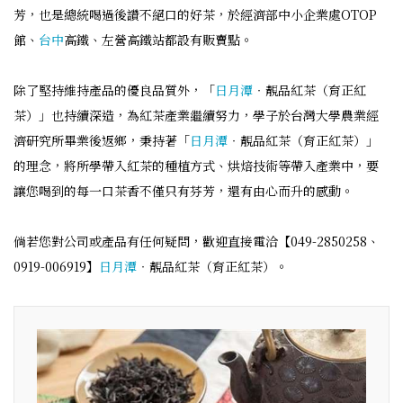
芳，也是總統喝過後讚不絕口的好茶，於經濟部中小企業處OTOP
館、
台中
高鐵、左營高鐵站都設有販賣點。
除了堅持維持產品的優良品質外，「
日月潭
‧靚品紅茶（育正紅
茶）」也持續深造，為紅茶產業繼續努力，學子於台灣大學農業經
濟研究所畢業後返鄉，秉持著「
日月潭
‧靚品紅茶（育正紅茶）」
的理念，將所學帶入紅茶的種植方式、烘焙技術等帶入產業中，要
讓您喝到的每一口茶香不僅只有芬芳，還有由心而升的感動。
倘若您對公司或產品有任何疑問，歡迎直接電洽【049-2850258、
0919-006919】
日月潭
‧靚品紅茶（育正紅茶）。