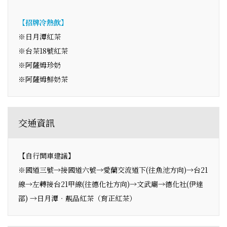
【招牌冷熱飲】
※日月潭紅茶
※台茶18號紅茶
※阿薩姆珍奶
※阿薩姆鮮奶茶
交通資訊
【自行開車建議】
※國道三號→接國道六號→愛蘭交流道下(往魚池方向)→台21
線→左轉接台21甲線(往德化社方向)→文武廟→德化社(伊達
邵) →日月潭‧靚品紅茶（育正紅茶）