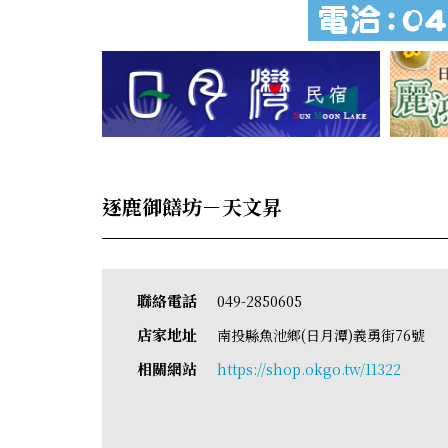
逐鹿御饍坊－天文昇
聯絡電話
049-2850605
店家地址
南投縣魚池鄉(日月潭)義勇街76號
相關網站
https://shop.okgo.tw/11322