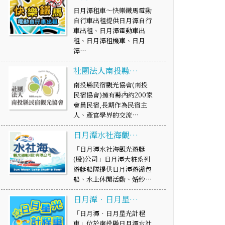
日月潭租車～快樂鐵馬電動
自行車出租提供日月潭自行
車出租、日月潭電動車出
租、日月潭租機車、日月
潭…
社團法人南投縣…
南投縣民宿觀光協會(南投
民宿協會)擁有縣內約200家
會員民宿,長期作為民宿主
人、產官學界的交流…
日月潭水社海觀…
「日月潭水社海觀光遊艇
(股)公司」日月潭大粧系列
遊艇船隊提供日月潭遊湖包
船、水上休閒活動、婚紗…
日月潭‧日月星…
「日月潭‧日月星光計程
車」位於南投縣日月潭水社