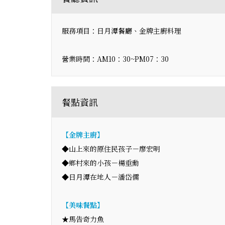
服務項目：日月潭餐廳、金牌主廚料理
營業時間：AM10：30~PM07：30
餐點資訊
【金牌主廚】
◆山上來的原住民孩子－廖宏明
◆鄉村來的小孩－楊垂勳
◆日月潭在地人－潘岱儒
【美味餐點】
★馬告奇力魚