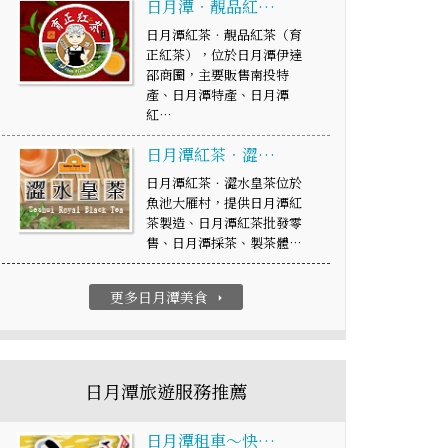
日月潭‧靚品紅…
日月潭紅茶‧靚品紅茶（育
正紅茶），位於日月潭伊達
邵商圈，主要販售南投特
產、日月潭特產、日月潭
紅…
日月潭紅茶．澀…
日月潭紅茶．澀水皇茶位於
魚池大雁村，提供日月潭紅
茶製造、日月潭紅茶批發零
售、日月潭採茶、製茶體…
更多日月潭美食
arrow_right
日月潭旅遊服務推薦
日月潭租車～快…