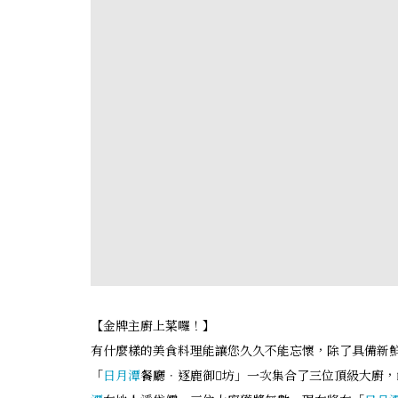
【金牌主廚上菜囉！】
有什麼樣的美食料理能讓您久久不能忘懷，除了具備新
「
日月潭
餐廳．逐鹿御坊」一次集合了三位頂級大廚