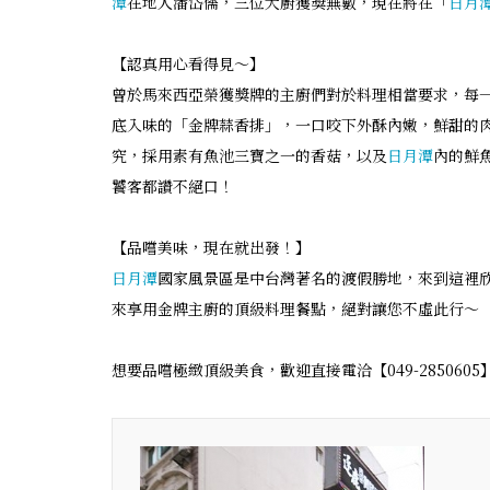
潭
在地人潘岱儒，三位大廚獲獎無數，現在將在「
日月
【認真用心看得見～】
曾於馬來西亞榮獲獎牌的主廚們對於料理相當要求，每
底入味的「金牌蒜香排」，一口咬下外酥內嫩，鮮甜的
究，採用素有魚池三寶之一的香菇，以及
日月潭
內的鮮
饕客都讚不絕口！
【品嚐美味，現在就出發！】
日月潭
國家風景區是中台灣著名的渡假勝地，來到這裡
來享用金牌主廚的頂級料理餐點，絕對讓您不虛此行～
想要品嚐極緻頂級美食，歡迎直接電洽【049-2850605