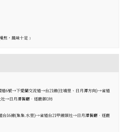
慢熬，風味十足﹞
道6號→下愛蘭交流道→台21線(往埔里、日月潭方向)→省道
德化社→日月潭餐廳．逐鹿御坊
台16線(集集.水里)→省道台21甲線頭社→日月潭餐廳．逐鹿