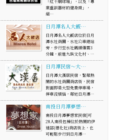
「紅土網球場」，以及「專
業重訓器材的健身房」，
絕…
日月潭名人大飯…
日月潭名人大飯店位於日月
潭水社商圈，水社公車總站
旁，步行至水社碼頭僅需3
分鐘，前進九族文化村、…
日月潭民宿～大…
日月潭大漢居民宿，緊鄰熱
鬧的水社商圈商店街，民宿
對面即是大型免費停車場，
停車沒煩惱，鄰近日月潭…
南投日月潭夢想…
南投日月潭夢想家民宿|可
28人南投包棟位於熱鬧的伊
達邵(德化社)商店街上，也
可輕鬆步行到日月潭…