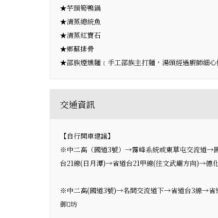
★芋頭筍鴨鍋
★清蒸總統魚
★清蒸紅寶石
★鄉蘇排骨
★邵族煙燻麵﹝手工邵族主打麵，湯頭經過廚師細心
交通資訊
【自行開車建議】
※中二高（國道3號）→霧峰系統或東草屯交流道→國
台21線(日月潭)→省道台21甲線(往文武廟方向)→
※中二高(國道3號)→名間交流道下→省道台3線→省道
御坊