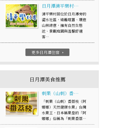
日月潭清平樂村…
清平樂村居位於日月潭旁的
澀水社區，遠離喧囂、環抱
山林綠意，擁有自然生態
池、景觀庭園與溫馨舒適
客…
更多日月潭住宿
arrow_right
日月潭美食推薦
刺果（山刺）番…
「刺果（山刺）番荔枝（阿
娜娜）天然健康水果」台灣
水果王，日本稱果皇的「阿
娜娜」俗稱為「刺果番荔…