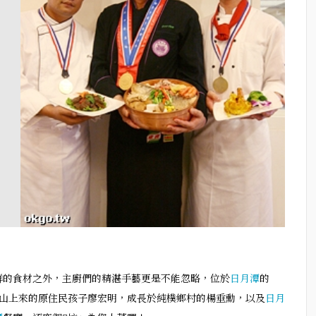
鮮的食材之外，主廚們的精湛手藝更是不能忽略，位於
日月潭
的
，山上來的原住民孩子廖宏明，成長於純樸鄉村的楊垂勳，以及
日月