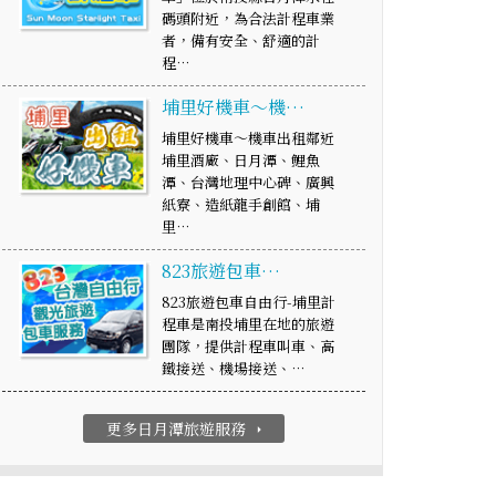
碼頭附近，為合法計程車業
者，備有安全、舒適的計
程…
埔里好機車～機…
埔里好機車～機車出租鄰近
埔里酒廠、日月潭、鯉魚
潭、台灣地理中心碑、廣興
紙寮、造紙龍手創館、埔
里…
823旅遊包車…
823旅遊包車自由行-埔里計
程車是南投埔里在地的旅遊
團隊，提供計程車叫車、高
鐵接送、機場接送、…
更多日月潭旅遊服務
arrow_right