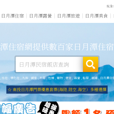
玩全
日月潭住宿
日月潭露營
日月潭旅遊
日月潭美食
潭住宿網提供數百家日月潭住宿
,
水社
,
德化社
,
九族
,
湖景
,
木屋
,
包棟
,
寵物
,
便宜
,
露營
,
船屋
,
面湖
,
日月潭住
☆ 南投日月潭門票優惠套票(海陸.陸空.海空）多種選擇