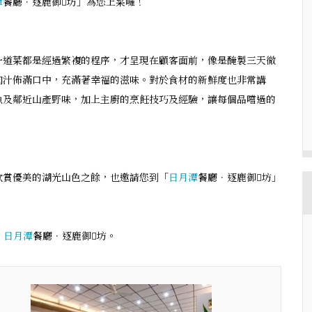
潭
餐廳．逐鹿御坊」為您上菜囉！
一道菜都是經過繁複的程序，才呈現在顧客面前，像是醃製三天徹
肉汁佈滿口中，充滿著幸福的滋味。對於食材的新鮮度也非常講
魚及鄰近山產野味，加上主廚的烹飪技巧及經驗，讓每個品嚐過的
欣賞優美的湖光山色之餘，也邀請您到「
日月潭
餐廳．逐鹿御坊」
】
日月潭
餐廳．逐鹿御坊。