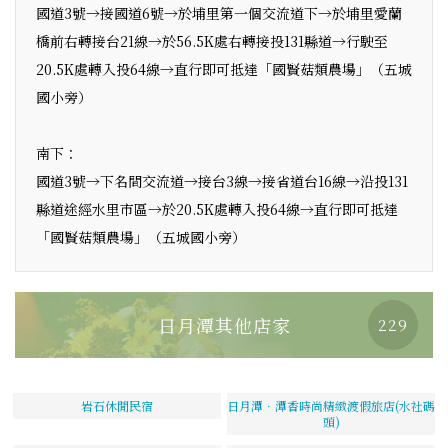
國道3號→接國道6號→於埔里第一個交流道下→於埔里愛蘭
橋前右轉接台21線→於56.5K處右轉接投131縣道→行駛至
20.5K處轉入投64線→直行即可抵達「國賢菇類農場」（五城
國小旁）
南下：
國道3號→下名間交流道→接台3線→接省道台16線→沿投131
縣道途經水里市區→於20.5K處轉入投64線→直行即可抵達
「國賢菇類農場」（五城國小旁）
日月潭其他店家
229
岩石休閒民宿
日月潭．潭香時尚精緻渡假旅店(水社碼
頭)