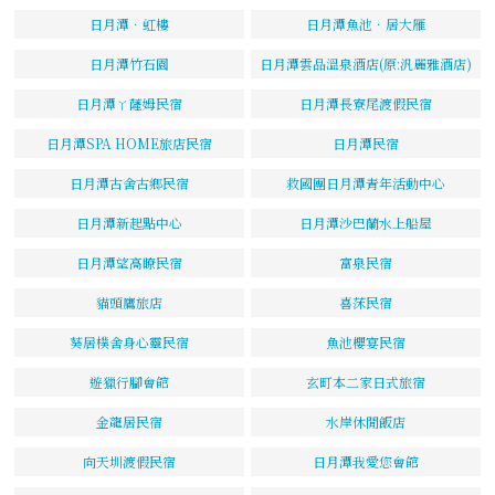
日月潭．虹樓
日月潭魚池．居大雁
日月潭竹石園
日月潭雲品溫泉酒店(原:汎麗雅酒店)
日月潭ㄚ薩姆民宿
日月潭長寮尾渡假民宿
日月潭SPA HOME旅店民宿
日月潭民宿
日月潭古舍古鄉民宿
救國團日月潭青年活動中心
日月潭新起點中心
日月潭沙巴蘭水上船屋
日月潭望高瞭民宿
富泉民宿
貓頭鷹旅店
喜莯民宿
葵居樸舍身心靈民宿
魚池櫻宴民宿
遊獵行腳會館
玄町本二家日式旅宿
金龍居民宿
水岸休閒飯店
向天圳渡假民宿
日月潭我愛您會館