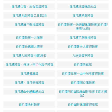
日月潭住宿‧旅台客居民宿
日月潭沅居精品旅店
日月潭兆泓民宿 Z.H B&B
日月潭湧泉民宿
日月潭清平樂村居民宿
日月潭民宿～快樂腳休閒民宿(日月潭/
清境/九族)
日月潭民宿～大漢居
日月潭花鳥新村民宿
日月潭松鶴園大飯店
日月潭貴夫人渡假民宿
日月潭大統民宿-休閒渡假
九族稻香亭民宿
日月潭民宿‧橙林小徑手作親子民宿
日月潭美真舘
日月潭儂濃居
日月潭住宿～山中城宝渡假民宿
日月潭‧日月桐舞民宿
日月潭開心龍民宿
日月潭山中湖觀湖旅店
日月潭明月湖品味湖畔旅店【官方網
站】
日月潭漁村民宿
日月湖畔休閒渡假旅館