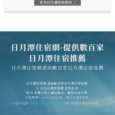
更多日月潭旅遊服務
arrow_right
日月潭住宿網-提供數百家
日月潭住宿推薦
日月潭住宿網提供數百家日月潭住宿推薦
日月潭住宿網-提供數百家日月潭住宿推薦
由
玩全台灣旅遊網
建置維護
歡迎
免費刊登
|
網站製作‧廣告刊登方案
刊登專線：
049-2202375
、
加入LINE好友
Copyright
2026 okgo.tw INC
All Rights Reserved.