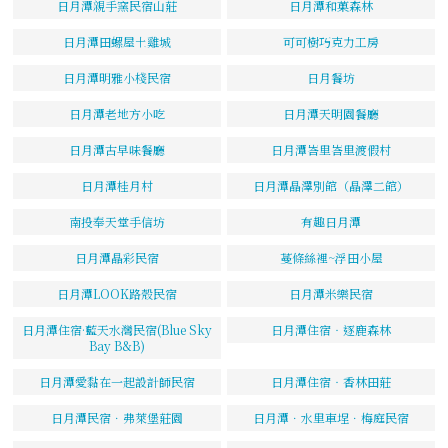
日月潭親手窯民宿山莊
日月潭和菓森林
日月潭田螺屋土雞城
可可樹巧克力工房
日月潭明雅小棧民宿
日月餐坊
日月潭老地方小吃
日月潭天明園餐廳
日月潭古早味餐廳
日月潭峇里峇里渡假村
日月潭桂月村
日月潭晶澤別館（晶澤二館）
南投奉天堂手信坊
有趣日月潭
日月潭晶彩民宿
蔓條絲裡~浮田小屋
日月潭LOOK路殼民宿
日月潭米樂民宿
日月潭住宿·藍天水灣民宿(Blue Sky
日月潭住宿‧逐鹿森林
Bay B&B)
日月潭愛黏在一起設計師民宿
日月潭住宿‧香林田莊
日月潭民宿．弗萊堡莊園
日月潭．水里車埕．梅庭民宿