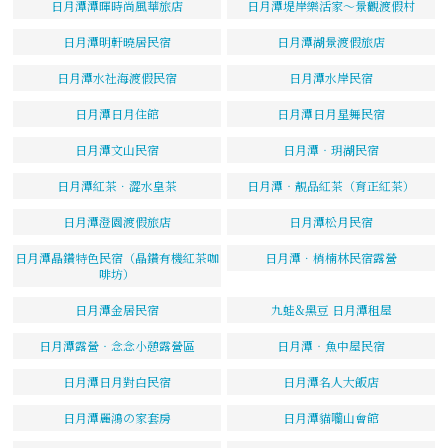
日月潭潭暉時尚風華旅店
日月潭堤岸樂活家～景觀渡假村
日月潭明軒曉居民宿
日月潭湖景渡假旅店
日月潭水社海渡假民宿
日月潭水岸民宿
日月潭日月住館
日月潭日月星舞民宿
日月潭文山民宿
日月潭‧玥湖民宿
日月潭紅茶．澀水皇茶
日月潭‧靚品紅茶（育正紅茶）
日月潭澄園渡假旅店
日月潭松月民宿
日月潭晶鑽特色民宿（晶鑽有機紅茶咖
日月潭．梢楠林民宿露營
啡坊）
日月潭金居民宿
九蛙&黑豆 日月潭租屋
日月潭露營‧念念小憩露營區
日月潭‧魚中屋民宿
日月潭日月對白民宿
日月潭名人大飯店
日月潭麗鴻の家套房
日月潭貓囒山會館