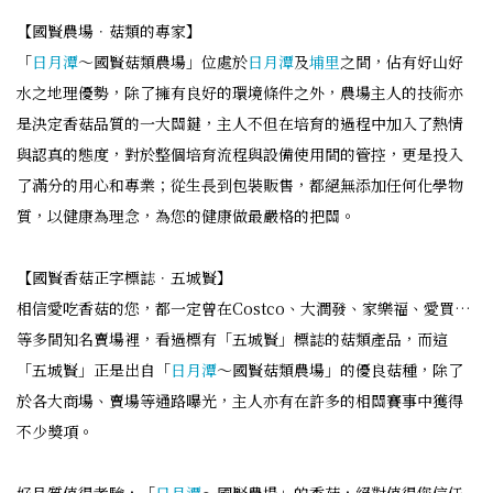
【國賢農場．菇類的專家】
「
日月潭
～國賢菇類農場」位處於
日月潭
及
埔里
之間，佔有好山好
水之地理優勢，除了擁有良好的環境條件之外，農場主人的技術亦
是決定香菇品質的一大關鍵，主人不但在培育的過程中加入了熱情
與認真的態度，對於整個培育流程與設備使用間的管控，更是投入
了滿分的用心和專業；從生長到包裝販售，都絕無添加任何化學物
質，以健康為理念，為您的健康做最嚴格的把關。
【國賢香菇正字標誌．五城賢】
相信愛吃香菇的您，都一定曾在Costco、大潤發、家樂福、愛買…
等多間知名賣場裡，看過標有「五城賢」標誌的菇類產品，而這
「五城賢」正是出自「
日月潭
～國賢菇類農場」的優良菇種，除了
於各大商場、賣場等通路曝光，主人亦有在許多的相關賽事中獲得
不少獎項。