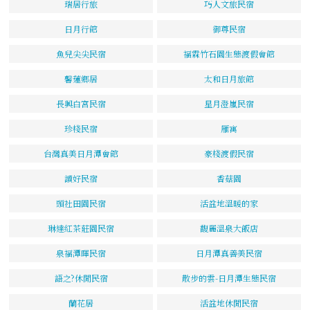
瑞居行旅
巧人文旅民宿
日月行館
御尊民宿
魚兒尖尖民宿
福霖竹石園生態渡假會館
馨蓮鄉居
太和日月旅館
長興白宮民宿
星月澄嵐民宿
珍棧民宿
雁寓
台灣真美日月潭會館
豪棧渡假民宿
讀好民宿
香菇園
頭社田園民宿
活盆地溫暖的家
琳達紅茶莊園民宿
馥麗溫泉大飯店
泉福潭暉民宿
日月潭真善美民宿
語之?休閒民宿
散步的雲-日月潭生態民宿
蘭花居
活盆地休閒民宿