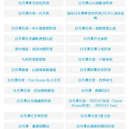
日月潭東光知性民宿
日月潭山水田雅舍民宿
日月潭住宿～日月美
南投日月潭夢想家民宿|可28人南投包
棟
日月潭住宿～有水巷渡假民宿
日月潭住宿～御爵渡假山莊
日月潭全家湖畔渡假山莊
日月潭月光會館
潔坊琳居．南洋休閒民宿
日月潭月潭小棧民宿
九族民宿渡假屋
日月潭住宿‧行鹿青旅
日月潭露營‧山福情森露營區
日月潭阿貴的家民宿
日月潭住宿．One house 私人住宅
日月潭住宿‧四季時光
日月潭住宿‧冠裕精緻飯店
日月潭‧風趣B&B
日月潭日月灣湖景民宿
日月潭住宿‧FRIDAY旅店（Guest
House民宿）（FRIDAY Inn）
日月潭紅茶亭民宿
日月潭住宿·J堡文旅
日月潭‧儂濃居驛站
日月潭台灣黑熊網球民宿