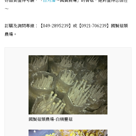
好品質值得考驗，「
日月潭
～國賢農場」的香菇，絕對值得您信任
～
訂購及詢問專線：【049-2895239】或【0921-706239】國賢菇類
農場。
國賢菇類農場-白精靈菇