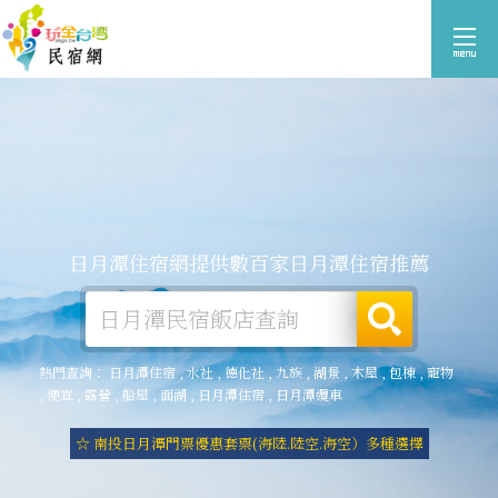
日月潭住宿網提供數百家日月潭住宿推薦
熱門查詢：
日月潭住宿
,
水社
,
德化社
,
九族
,
湖景
,
木屋
,
包棟
,
寵物
,
便宜
,
露營
,
船屋
,
面湖
,
日月潭住宿
,
日月潭纜車
☆ 南投日月潭門票優惠套票(海陸.陸空.海空）多種選擇