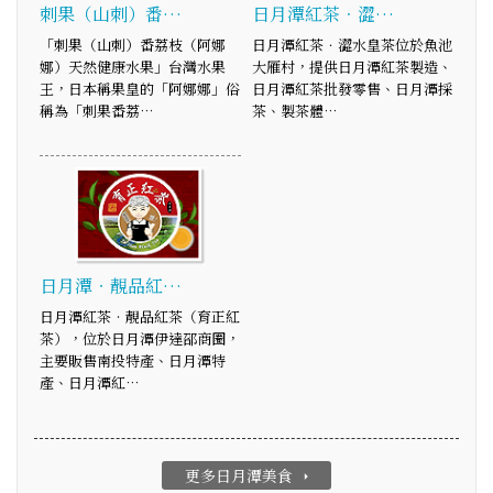
刺果（山刺）番…
日月潭紅茶．澀…
「刺果（山刺）番荔枝（阿娜
日月潭紅茶．澀水皇茶位於魚池
娜）天然健康水果」台灣水果
大雁村，提供日月潭紅茶製造、
王，日本稱果皇的「阿娜娜」俗
日月潭紅茶批發零售、日月潭採
稱為「刺果番荔…
茶、製茶體…
日月潭‧靚品紅…
日月潭紅茶‧靚品紅茶（育正紅
茶），位於日月潭伊達邵商圈，
主要販售南投特產、日月潭特
產、日月潭紅…
更多日月潭美食
arrow_right