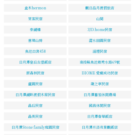
盒木hermon
觀日品月渡假旅店
萊客民宿
山閱
泰湖樓
3JD.home民宿
意境山房
澀水田園民宿
魚池白宮458
涵煙民宿
日月潭皇后古堡飯店
南投縣魚池鄉秀水路69號
原森林民宿
IHOME 愛瘋成功民宿
盧園民宿
龍之亭民宿
日月潭湖畔渡假木屋民宿
日月潭蕃茄休閒農場
晶后民宿
國昌休閒民宿
晶美民宿
日月潭春華飯店
日月潭Stone family庭園民宿
日月潭米洛克景觀飯店