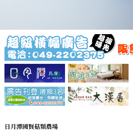
日月潭國賢菇類農場