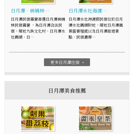
日月潭．梢楠林…
日月潭水社海渡…
日月潭民宿露營首選日月潭梢楠
日月潭水社海渡假民宿位於日月
林民宿露營 ，為日月潭合法民
潭水社碼頭附近，鄰近日月潭風
宿，鄰近九族文化村、日月潭水
景區管理處以及日月潭旅遊景
社碼頭、日…
點，民宿濃厚…
更多日月潭住宿
arrow_right
日月潭美食推薦