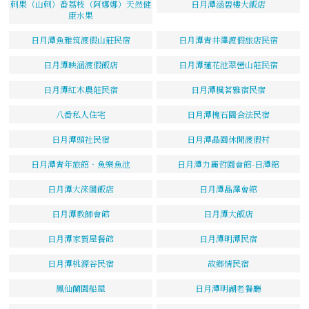
刺果（山刺）番荔枝（阿娜娜）天然健
日月潭涵碧樓大飯店
康水果
日月潭魚雅筑渡假山莊民宿
日月潭青井澤渡假旅店民宿
日月潭映涵渡假飯店
日月潭蓮花池翠巒山莊民宿
日月潭紅木農莊民宿
日月潭楓茗雅宿民宿
八番私人住宅
日月潭槐石園合法民宿
日月潭頭社民宿
日月潭晶園休閒渡假村
日月潭青年旅館‧魚樂魚池
日月潭力麗哲園會館-日潭館
日月潭大淶閣飯店
日月潭晶澤會館
日月潭教師會館
日月潭大飯店
日月潭家賀屋餐館
日月潭明潭民宿
日月潭桃源谷民宿
故鄉情民宿
鳳仙蘭園船屋
日月潭明湖老餐廳