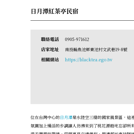
日月潭紅茶亭民宿
聯絡電話
0905-971612
店家地址
南投縣魚池鄉東池村文武巷19-8號
相關網站
https://blacktea.ego.tw
位在台灣中心的
日月潭
是水陸空三棲的國家風景區，這
氛圍加上慢活的步調讓人彷彿來到了桃花源般地忘卻所