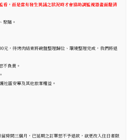
監看，而是當有發生異議之狀況時才會協助調監視器畫面釐清
、聚賭。
00元，待烤肉結束將碗盤整理歸位、環境整理完成，我們將退
恕不負責。
。
維護社區安寧及其他旅客權益。
保留房間三個月，已延期之訂單恕不予退款，欲更改入住日者限