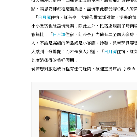
得天獨厚的環境，四周更是交通便利，周邊鄰近東持隧
點，讓您安排旅程毫無負擔，盡情來此感受醉心動人的
「
日月潭
住宿‧紅茶亭」大廳佈置氣派雅緻，溫馨的氣
小小貴賓也能盡情玩樂！除此之外，民宿還規劃了烤肉
彩無比！「
日月潭
住宿‧紅茶亭」內備有二至四人套房
人，不論是高級的備品或是小客廳、沙發、兒童玩具等
人感到十分驚艷！而若是多人出遊，「
日月潭
住宿‧紅
此度過難得的美好假期！
倘若您對旅途或行程有任何疑問，歡迎直接電洽【0905-97