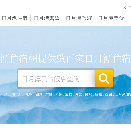
玩全
日月潭住宿
日月潭露營
日月潭旅遊
日月潭美食
潭住宿網提供數百家日月潭住宿
,
水社
,
德化社
,
九族
,
湖景
,
木屋
,
包棟
,
寵物
,
便宜
,
露營
,
船屋
,
面湖
,
日月潭住