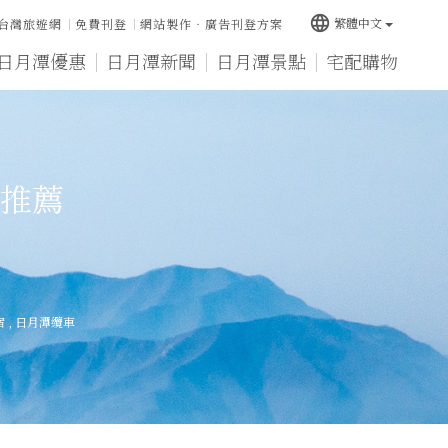
language
繁體中文
台灣旅遊網
免費刊登
網站製作‧廣告刊登方案
日月潭優惠
日月潭新聞
日月潭景點
宅配購物
推薦
宿
,
日月潭纜車