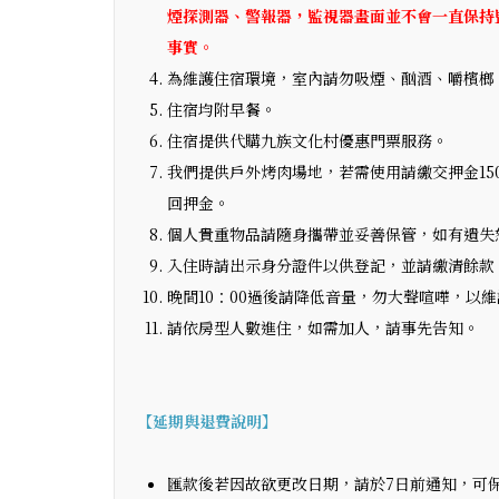
煙探測器、警報器，監視器畫面並不會一直保持
事實。
為維護住宿環境，室內請勿吸煙、酗酒、嚼檳榔
住宿均附早餐。
住宿提供代購九族文化村優惠門票服務。
我們提供戶外烤肉場地，若需使用請繳交押金15
回押金。
個人貴重物品請隨身攜帶並妥善保管，如有遺失
入住時請出示身分證件以供登記，並請繳清餘款
晚間10：00過後請降低音量，勿大聲喧嘩，以
請依房型人數進住，如需加人，請事先告知。
【延期與退費說明】
匯款後若因故欲更改日期，請於7日前通知，可