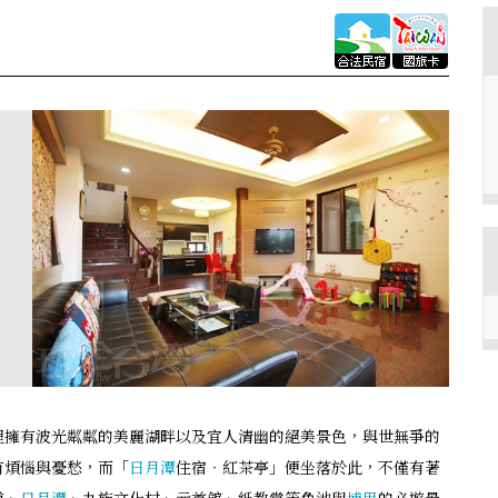
裡擁有波光粼粼的美麗湖畔以及宜人清幽的絕美景色，與世無爭的
有煩惱與憂愁，而「
日月潭
住宿‧紅茶亭」便坐落於此，不僅有著