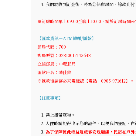
我們於收到訂金後，將為您保留房間，餘款到付
※訂房時間早上09:00至晚上10:00，請於訂房時間
【匯款資訊－ATM轉帳/匯款】
郵局代碼：700
郵局帳號：02810012143648
立帳郵局：中壢郵局
匯款戶名：陳佳鈴
※匯款後請務必來電確認【電話：0905-971612】。
【注意事項】
禁止攜帶寵物。
入住時請記得出示您的證件，以便我們登記，在
為了保障彼此權益及旅客安危顧慮，民宿在戶外