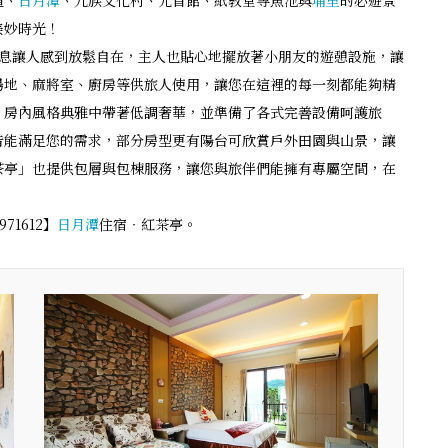
道、
日月潭
、九族文化村、元首館、紙教堂等魚池與
埔里
的必遊景
美妙時光！
息讓人感到放鬆自在，主人也貼心地擺放著小朋友的遊憩設施，讓
場地、麻將室、廚房等供旅人使用，讓您在這裡的每一刻都能夠精
，房內風格典雅中帶著低調奢華，並準備了各式完善設備呵護旅
皆能滿足您的需求，部分房型更有陽台可欣賞戶外田園與山景，讓
茶亭」也提供包層與包棟服務，讓您與旅伴們能擁有專屬空間，在
1612】
日月潭
住宿‧紅茶亭。