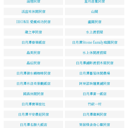
涵煙民宿
星月澄嵐民宿
活盆地休閒民宿
山閱
IHOME 愛瘋成功民宿
盧園民宿
龍之亭民宿
水上渡假屋
日月潭春華飯店
日月潭Stone family庭園民宿
晶美民宿
水上休閒渡假屋
晶后民宿
日月潭湖畔渡假木屋民宿
日月潭御水嶼咖啡民宿
日月潭蕃茄休閒農場
日月潭米洛克景觀飯店
阿榮邵族麵賞湖民宿
國昌休閒民宿
日月潭富一飯店
日月潭寶華旅社
竹碳一村
日月潭平安農莊民宿
日月潭龍興民宿
日月潭名勝大飯店
葵居樸舍身心靈民宿