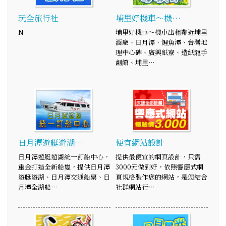
玩全旅行社
埔里好機車～機…
N
埔里好機車～機車出租鄰近埔里
酒廠、日月潭、鯉魚潭、台灣地
理中心碑、廣興紙寮、造紙龍手
創館、埔里…
日月潭遊艇遊湖…
便宜網站設計
日月潭遊艇遊湖統一訂船中心，
提供最便宜的網頁設計，只需
重金打造全新船隻，提供日月潭
3000元做到好，依照響應式網
遊艇遊湖、日月潭交通船票、日
頁規格製作您的網站，是您結合
月潭全湖船…
社群網站行…