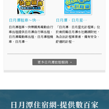
日月潭租車～快…
日月潭‧日月星…
日月潭租車～快樂鐵馬電動自行
「日月潭‧日月星光計程車」位
車出租提供日月潭自行車出租、
於南投縣日月潭水社碼頭附近，
日月潭電動車出租、日月潭租機
為合法計程車業者，備有安全、
車、日月潭…
舒適的計程…
更多日月潭旅遊服務
arrow_right
日月潭住宿網-提供數百家