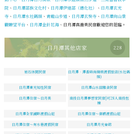
院
、
日月潭邵族文化村
、
日月潭伊達邵（德化社）
、
日月潭玄光
寺
、
日月潭水社碼頭
、
青龍山步道
、
日月潭玄奘寺
、
日月潭向山景
觀瞭望平台
、
日月潭金針花海
、日月潭真善美民宿歡迎您的蒞臨。
日月潭其他店家
228
岩石休閒民宿
日月潭．潭香時尚精緻渡假旅店(水社碼
頭)
日月潭東光知性民宿
日月潭山水田雅舍民宿
日月潭住宿～日月美
南投日月潭夢想家民宿|可28人南投包
棟
日月潭全家湖畔渡假山莊
日月潭住宿～御爵渡假山莊
日月潭住宿～有水巷渡假民宿
日月潭月光會館