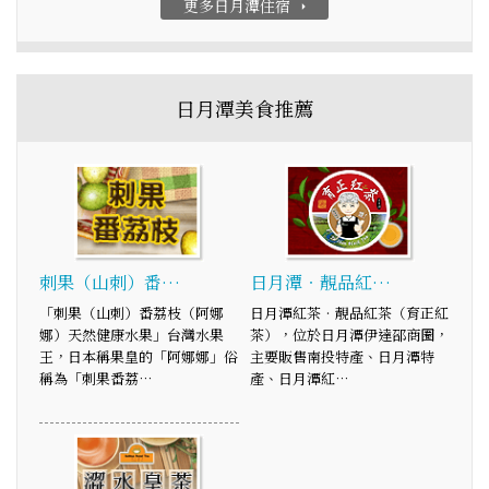
更多日月潭住宿
arrow_right
日月潭美食推薦
刺果（山刺）番…
日月潭‧靚品紅…
「刺果（山刺）番荔枝（阿娜
日月潭紅茶‧靚品紅茶（育正紅
娜）天然健康水果」台灣水果
茶），位於日月潭伊達邵商圈，
王，日本稱果皇的「阿娜娜」俗
主要販售南投特產、日月潭特
稱為「刺果番荔…
產、日月潭紅…