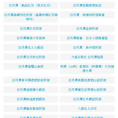
日月潭‧靚品紅茶（育正紅茶）
日月潭澄園渡假旅店
日月潭晶鑽特色民宿（晶鑽有機紅茶咖
日月潭．梢楠林民宿露營
啡坊）
日月潭松月民宿
日月潭金居民宿
日月潭麗鴻の家套房
日月潭露營‧念念小憩露營區
日月潭名人大飯店
日月潭‧魚中屋民宿
日月潭日月對白民宿
九蛙&黑豆 日月潭租屋
日月潭貓囒山會館
刺果（山刺）番荔枝（阿娜娜）天然健
康水果
日月潭青井澤渡假旅店民宿
日月潭魚雅筑渡假山莊民宿
日月潭涵碧樓大飯店
日月潭蓮花池翠巒山莊民宿
日月潭映涵渡假飯店
日月潭紅木農莊民宿
日月潭楓茗雅宿民宿
八番私人住宅
日月潭晶澤會館
日月潭槐石園合法民宿