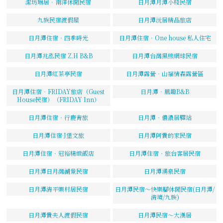
潔坊琳居．南洋休閒民宿
日月潭月潭小棧民宿
九族民宿渡假屋
日月潭沅居精品旅店
日月潭住宿‧四季時光
日月潭住宿．One house 私人住宅
日月潭兆泓民宿 Z.H B&B
日月潭台灣黑熊網球民宿
日月潭紅茶亭民宿
日月潭露營‧山福情森露營區
日月潭住宿‧FRIDAY旅店（Guest
日月潭‧風趣B&B
House民宿）（FRIDAY Inn）
日月潭住宿‧行鹿青旅
日月潭‧儂濃居驛站
日月潭住宿·J堡文旅
日月潭阿貴的家民宿
日月潭住宿‧冠裕精緻飯店
日月潭住宿‧旅台客居民宿
日月潭日月灣湖景民宿
日月潭湧泉民宿
日月潭清平樂村居民宿
日月潭民宿～快樂腳休閒民宿(日月潭/
清境/九族)
日月潭貴夫人渡假民宿
日月潭民宿～大漢居