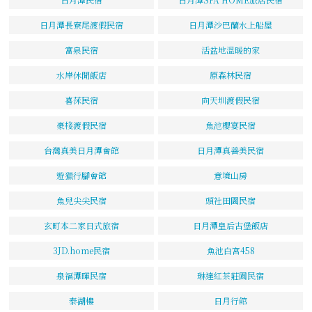
日月潭長寮尾渡假民宿
日月潭沙巴蘭水上船屋
富泉民宿
活盆地溫暖的家
水岸休閒飯店
原森林民宿
喜莯民宿
向天圳渡假民宿
豪棧渡假民宿
魚池櫻宴民宿
台灣真美日月潭會館
日月潭真善美民宿
遊獵行腳會館
意境山房
魚兒尖尖民宿
頭社田園民宿
玄町本二家日式旅宿
日月潭皇后古堡飯店
3JD.home民宿
魚池白宮458
泉福潭暉民宿
琳達紅茶莊園民宿
泰湖樓
日月行館