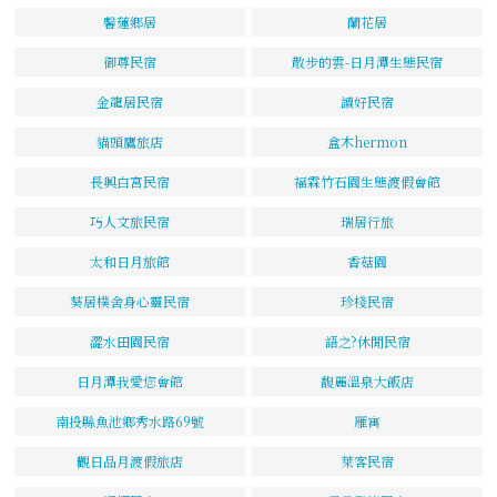
馨蓮鄉居
蘭花居
御尊民宿
散步的雲-日月潭生態民宿
金龍居民宿
讀好民宿
貓頭鷹旅店
盒木hermon
長興白宮民宿
福霖竹石園生態渡假會館
巧人文旅民宿
瑞居行旅
太和日月旅館
香菇園
葵居樸舍身心靈民宿
珍棧民宿
澀水田園民宿
語之?休閒民宿
日月潭我愛您會館
馥麗溫泉大飯店
南投縣魚池鄉秀水路69號
雁寓
觀日品月渡假旅店
萊客民宿