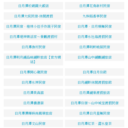
日月潭松鶴園大飯店
日月潭花鳥新村民宿
日月潭大統民宿-休閒渡假
九族稻香亭民宿
日月潭民宿‧橙林小徑手作親子民宿
日月潭‧日月桐舞民宿
日月潭堤岸樂活家～景觀渡假村
日月潭水社海渡假民宿
日月潭漁村民宿
日月潭明軒曉居民宿
日月潭明月湖品味湖畔旅店【官方網
日月潭山中湖觀湖旅店
站】
日月潭開心龍民宿
日月潭日月住館
日月潭水岸民宿
日月湖畔休閒渡假旅館
日月潭美真舘
日月潭湖景渡假旅店
日月潭儂濃居
日月潭住宿～山中城宝渡假民宿
日月潭潭暉時尚風華旅店
日月潭日月星舞民宿
日月潭文山民宿
日月潭紅茶．澀水皇茶