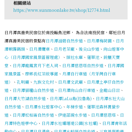
相關網站
https://www.sunmoonlake.tw/shop/12774.html
日月潭真善美民宿位於南投縣魚池鄉， 為合法南投民宿，鄰近日月
潭真善美民宿的景點有
日月潭涵碧自然步道
、
日月潭梅荷園
、
日月
潭朝霧碼頭
、
日月潭纜車
、
日月老茶廠
、
後尖山步道
、
向山遊客中
心（日月潭國家風景區管理處）
、
頭社水庫
、
蓮華池
、
銃櫃天寶
堂
、
日月潭龍鳳宮月下老人祠
、
日月潭慈恩塔自然步道
、
日月潭國
家風景區
、
廖鄉長紅茶故事館
、
月潭自行車道（月牙灣自行車
道）
、
孔明廟
、
九族文化村
、
日月潭文武廟
、
日月潭土亭仔自然步
道
、
日月潭貓囒山自然步道
、
日月潭向山自行車道
、
金龍山日出
、
日月潭大竹湖自然步道
、
日月潭LaLu島(拉魯島)
、
日月潭水社大山
自然步道
、
日月潭水社遊客中心
、
年梯步道
、
蓮華池森林賞螢步
道
、
日月潭松柏崙自然步道
、
伊達邵親水步道
、
日月潭慈恩塔
、
日
月潭特色遊學中心
、
日月潭水社壩堰堤公園(水社壩)
、
日月潭青年活
動中心
、
日月潭日月湧泉
、
日月潭水蛙頭自然步道
、
三育基督教學