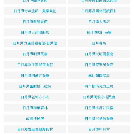
日月潭青年旅館‧魚樂魚池
日月潭晶園休閒渡假村
日月潭教師會館
日月潭大飯店
日月潭大淶閣飯店
日月潭頭社民宿
日月潭力麗哲園會館-日潭館
日月餐坊
日月潭明潭民宿
日月潭天明園餐廳
日月潭親手窯民宿山莊
日月潭家賀屋餐館
日月潭明湖老餐廳
鳳仙蘭園船屋
日月潭田螺屋土雞城
可可樹巧克力工房
日月潭老地方小吃
日月潭明雅小棧民宿
日月潭和菓森林
日月潭桃源谷民宿
故鄉情民宿
日月潭古早味餐廳
日月潭峇里峇里渡假村
日月潭桂月村