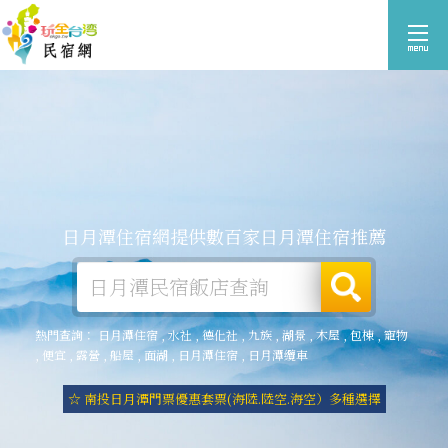
日月潭住宿網提供數百家日月潭住宿推薦
熱門查詢：
日月潭住宿
,
水社
,
德化社
,
九族
,
湖景
,
木屋
,
包棟
,
寵物
,
便宜
,
露營
,
船屋
,
面湖
,
日月潭住宿
,
日月潭纜車
☆ 南投日月潭門票優惠套票(海陸.陸空.海空）多種選擇