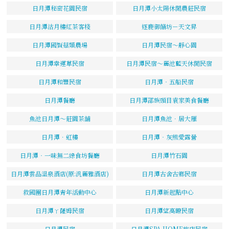
日月潭秘密花園民宿
日月潭小太陽休閒農莊民宿
日月潭沽月樓紅茶客棧
逐鹿御饍坊－天文昇
日月潭國賢菇類農場
日月潭民宿～靜心園
日月潭幸運草民宿
日月潭民宿～麗池藍天休閒民宿
日月潭和豐民宿
日月潭‧五船民宿
日月潭餐廳
日月潭邵族頭目袁家美食餐廳
魚池日月潭～莊園茶舖
日月潭魚池．居大雁
日月潭．虹樓
日月潭‧灰熊愛露營
日月潭‧一味無二綠食坊餐廳
日月潭竹石園
日月潭雲品溫泉酒店(原:汎麗雅酒店)
日月潭古舍古鄉民宿
救國團日月潭青年活動中心
日月潭新起點中心
日月潭ㄚ薩姆民宿
日月潭望高瞭民宿
日月潭民宿
日月潭SPA HOME旅店民宿