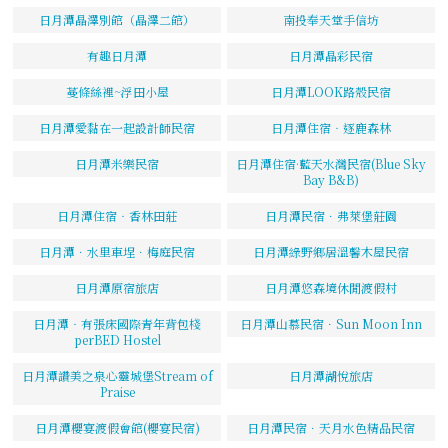
日月潭晶澤別館（晶澤二館）
南投奉天堂手信坊
有趣日月潭
日月潭晶彩民宿
蔓條絲裡~浮田小屋
日月潭LOOK路殼民宿
日月潭愛黏在一起設計師民宿
日月潭住宿‧逐鹿森林
日月潭米樂民宿
日月潭住宿·藍天水灣民宿(Blue Sky
Bay B&B)
日月潭住宿‧香林田莊
日月潭民宿．弗萊堡莊園
日月潭．水里車埕．梅庭民宿
日月潭綠野鄉居溫馨木屋民宿
日月潭原宿旅店
日月潭悠森境休閒渡假村
日月潭‧有張床國際青年背包棧
日月潭山慕民宿．Sun Moon Inn
perBED Hostel
日月潭讚美之泉心靈城堡Stream of
日月潭湖悅旅店
Praise
日月潭櫻宴渡假會館(櫻宴民宿)
日月潭民宿．天月水色精品民宿