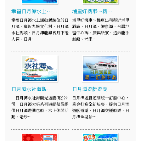
幸福日月潭水上…
埔里好機車～機…
幸福日月潭水上活動體驗位於日
埔里好機車～機車出租鄰近埔里
月潭，鄰近九族文化村、日月潭
酒廠、日月潭、鯉魚潭、台灣地
水社碼頭、日月潭龍鳳宮月下老
理中心碑、廣興紙寮、造紙龍手
人祠、日月…
創館、埔里…
日月潭水社海觀…
日月潭遊艇遊湖…
「日月潭水社海觀光遊艇(股)公
日月潭遊艇遊湖統一訂船中心，
司」日月潭大粧系列遊艇船隊提
重金打造全新船隻，提供日月潭
供日月潭遊湖包船、水上休閒活
遊艇遊湖、日月潭交通船票、日
動、婚紗…
月潭全湖船…