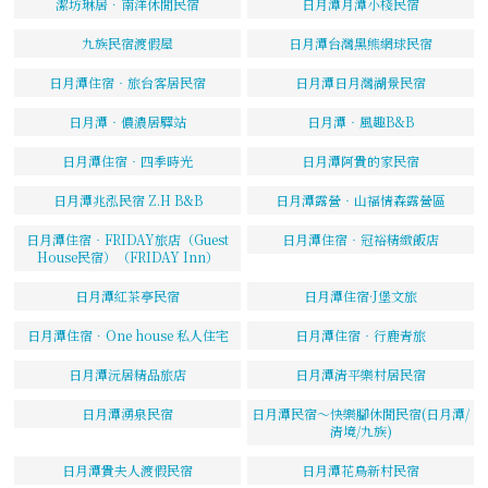
潔坊琳居．南洋休閒民宿
日月潭月潭小棧民宿
九族民宿渡假屋
日月潭台灣黑熊網球民宿
日月潭住宿‧旅台客居民宿
日月潭日月灣湖景民宿
日月潭‧儂濃居驛站
日月潭‧風趣B&B
日月潭住宿‧四季時光
日月潭阿貴的家民宿
日月潭兆泓民宿 Z.H B&B
日月潭露營‧山福情森露營區
日月潭住宿‧FRIDAY旅店（Guest
日月潭住宿‧冠裕精緻飯店
House民宿）（FRIDAY Inn）
日月潭紅茶亭民宿
日月潭住宿·J堡文旅
日月潭住宿．One house 私人住宅
日月潭住宿‧行鹿青旅
日月潭沅居精品旅店
日月潭清平樂村居民宿
日月潭湧泉民宿
日月潭民宿～快樂腳休閒民宿(日月潭/
清境/九族)
日月潭貴夫人渡假民宿
日月潭花鳥新村民宿