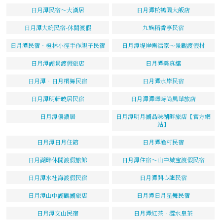
日月潭民宿～大漢居
日月潭松鶴園大飯店
日月潭大統民宿-休閒渡假
九族稻香亭民宿
日月潭民宿‧橙林小徑手作親子民宿
日月潭堤岸樂活家～景觀渡假村
日月潭湖景渡假旅店
日月潭美真舘
日月潭‧日月桐舞民宿
日月潭水岸民宿
日月潭明軒曉居民宿
日月潭潭暉時尚風華旅店
日月潭儂濃居
日月潭明月湖品味湖畔旅店【官方網
站】
日月潭日月住館
日月潭漁村民宿
日月湖畔休閒渡假旅館
日月潭住宿～山中城宝渡假民宿
日月潭水社海渡假民宿
日月潭開心龍民宿
日月潭山中湖觀湖旅店
日月潭日月星舞民宿
日月潭文山民宿
日月潭紅茶．澀水皇茶