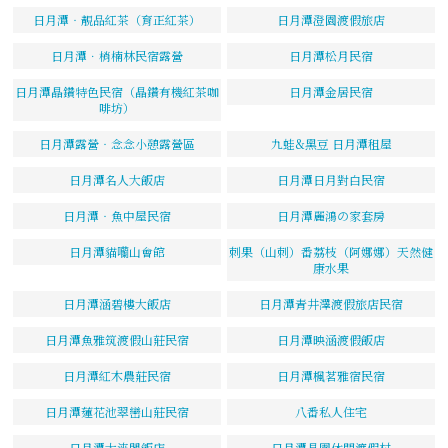
日月潭‧靚品紅茶（育正紅茶）
日月潭澄園渡假旅店
日月潭．梢楠林民宿露營
日月潭松月民宿
日月潭晶鑽特色民宿（晶鑽有機紅茶咖
日月潭金居民宿
啡坊）
日月潭露營‧念念小憩露營區
九蛙&黑豆 日月潭租屋
日月潭名人大飯店
日月潭日月對白民宿
日月潭‧魚中屋民宿
日月潭麗鴻の家套房
日月潭貓囒山會館
刺果（山刺）番荔枝（阿娜娜）天然健
康水果
日月潭涵碧樓大飯店
日月潭青井澤渡假旅店民宿
日月潭魚雅筑渡假山莊民宿
日月潭映涵渡假飯店
日月潭紅木農莊民宿
日月潭楓茗雅宿民宿
日月潭蓮花池翠巒山莊民宿
八番私人住宅
日月潭大淶閣飯店
日月潭晶園休閒渡假村