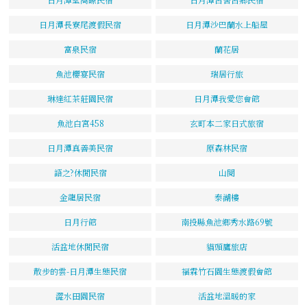
日月潭長寮尾渡假民宿
日月潭沙巴蘭水上船屋
富泉民宿
蘭花居
魚池櫻宴民宿
瑞居行旅
琳達紅茶莊園民宿
日月潭我愛您會館
魚池白宮458
玄町本二家日式旅宿
日月潭真善美民宿
原森林民宿
語之?休閒民宿
山閱
金龍居民宿
泰湖樓
日月行館
南投縣魚池鄉秀水路69號
活盆地休閒民宿
貓頭鷹旅店
散步的雲-日月潭生態民宿
福霖竹石園生態渡假會館
澀水田園民宿
活盆地溫暖的家