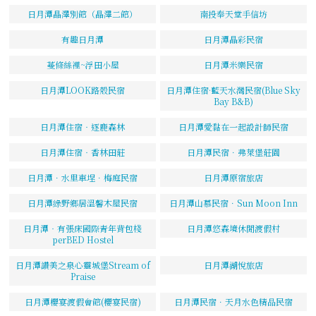
日月潭晶澤別館（晶澤二館）
南投奉天堂手信坊
有趣日月潭
日月潭晶彩民宿
蔓條絲裡~浮田小屋
日月潭米樂民宿
日月潭LOOK路殼民宿
日月潭住宿·藍天水灣民宿(Blue Sky
Bay B&B)
日月潭住宿‧逐鹿森林
日月潭愛黏在一起設計師民宿
日月潭住宿‧香林田莊
日月潭民宿．弗萊堡莊園
日月潭．水里車埕．梅庭民宿
日月潭原宿旅店
日月潭綠野鄉居溫馨木屋民宿
日月潭山慕民宿．Sun Moon Inn
日月潭‧有張床國際青年背包棧
日月潭悠森境休閒渡假村
perBED Hostel
日月潭讚美之泉心靈城堡Stream of
日月潭湖悅旅店
Praise
日月潭櫻宴渡假會館(櫻宴民宿)
日月潭民宿．天月水色精品民宿