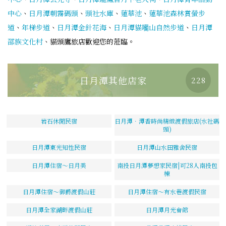
中心
、
日月潭朝霧碼頭
、
頭社水庫
、
蓮華池
、
蓮華池森林賞螢步
道
、
年梯步道
、
日月潭金針花海
、
日月潭貓囒山自然步道
、
日月潭
邵族文化村
、貓頭鷹旅店歡迎您的蒞臨。
日月潭其他店家
228
岩石休閒民宿
日月潭．潭香時尚精緻渡假旅店(水社碼
頭)
日月潭東光知性民宿
日月潭山水田雅舍民宿
日月潭住宿～日月美
南投日月潭夢想家民宿|可28人南投包
棟
日月潭住宿～御爵渡假山莊
日月潭住宿～有水巷渡假民宿
日月潭全家湖畔渡假山莊
日月潭月光會館