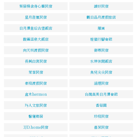
葵居樸舍身心靈民宿
讀好民宿
星月澄嵐民宿
觀日品月渡假旅店
日月潭皇后古堡飯店
雁寓
馥麗溫泉大飯店
遊獵行腳會館
向天圳渡假民宿
御尊民宿
長興白宮民宿
水岸休閒飯店
萊客民宿
魚兒尖尖民宿
豪棧渡假民宿
涵煙民宿
盒木hermon
台灣真美日月潭會館
巧人文旅民宿
香菇園
馨蓮鄉居
珍棧民宿
3JD.home民宿
喜莯民宿