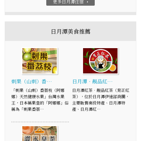
更多日月潭住宿
arrow_right
日月潭美食推薦
刺果（山刺）番…
日月潭‧靚品紅…
「刺果（山刺）番荔枝（阿娜
日月潭紅茶‧靚品紅茶（育正紅
娜）天然健康水果」台灣水果
茶），位於日月潭伊達邵商圈，
王，日本稱果皇的「阿娜娜」俗
主要販售南投特產、日月潭特
稱為「刺果番荔…
產、日月潭紅…