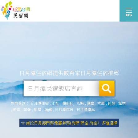
日月潭住宿網提供數百家日月潭住宿推薦
熱門查詢：
日月潭住宿
,
水社
,
德化社
,
九族
,
湖景
,
木屋
,
包棟
,
寵物
,
便宜
,
露營
,
船屋
,
面湖
,
日月潭住宿
,
日月潭纜車
☆ 南投日月潭門票優惠套票(海陸.陸空.海空）多種選擇