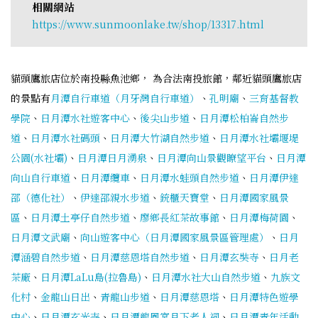
相關網站
https://www.sunmoonlake.tw/shop/13317.html
貓頭鷹旅店位於南投縣魚池鄉， 為合法南投旅館，鄰近貓頭鷹旅店
的景點有
月潭自行車道（月牙灣自行車道）
、
孔明廟
、
三育基督教
學院
、
日月潭水社遊客中心
、
後尖山步道
、
日月潭松柏崙自然步
道
、
日月潭水社碼頭
、
日月潭大竹湖自然步道
、
日月潭水社壩堰堤
公園(水社壩)
、
日月潭日月湧泉
、
日月潭向山景觀瞭望平台
、
日月潭
向山自行車道
、
日月潭纜車
、
日月潭水蛙頭自然步道
、
日月潭伊達
邵（德化社）
、
伊達邵親水步道
、
銃櫃天寶堂
、
日月潭國家風景
區
、
日月潭土亭仔自然步道
、
廖鄉長紅茶故事館
、
日月潭梅荷園
、
日月潭文武廟
、
向山遊客中心（日月潭國家風景區管理處）
、
日月
潭涵碧自然步道
、
日月潭慈恩塔自然步道
、
日月潭玄奘寺
、
日月老
茶廠
、
日月潭LaLu島(拉魯島)
、
日月潭水社大山自然步道
、
九族文
化村
、
金龍山日出
、
青龍山步道
、
日月潭慈恩塔
、
日月潭特色遊學
中心
、
日月潭玄光寺
、
日月潭龍鳳宮月下老人祠
、
日月潭青年活動