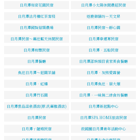
日月潭秘密花園民宿
日月潭小太陽休閒農莊民宿
日月潭沽月樓紅茶客棧
逐鹿御饍坊－天文昇
日月潭國賢菇類農場
日月潭民宿～靜心園
日月潭民宿～麗池藍天休閒民宿
日月潭幸運草民宿
日月潭和豐民宿
日月潭‧五船民宿
日月潭餐廳
日月潭邵族頭目袁家美食餐廳
魚池日月潭～莊園茶舖
日月潭‧灰熊愛露營
日月潭．虹樓
日月潭魚池．居大雁
日月潭竹石園
日月潭‧一味無二綠食坊餐廳
日月潭雲品溫泉酒店(原:汎麗雅酒店)
日月潭新起點中心
日月潭民宿
日月潭SPA HOME旅店民宿
日月潭ㄚ薩姆民宿
救國團日月潭青年活動中心
日月潭望高瞭民宿
日月潭古舍古鄉民宿