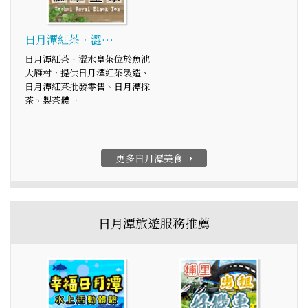
日月潭紅茶．澀…
日月潭紅茶．澀水皇茶位於魚池
大雁村，提供日月潭紅茶製造、
日月潭紅茶批發零售、日月潭採
茶、製茶體…
更多日月潭美食
arrow_right
日月潭旅遊服務推薦