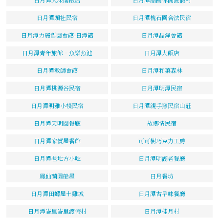
日月潭頭社民宿
日月潭槐石園合法民宿
日月潭力麗哲園會館-日潭館
日月潭晶澤會館
日月潭青年旅館‧魚樂魚池
日月潭大飯店
日月潭教師會館
日月潭和菓森林
日月潭桃源谷民宿
日月潭明潭民宿
日月潭明雅小棧民宿
日月潭親手窯民宿山莊
日月潭天明園餐廳
故鄉情民宿
日月潭家賀屋餐館
可可樹巧克力工房
日月潭老地方小吃
日月潭明湖老餐廳
鳳仙蘭園船屋
日月餐坊
日月潭田螺屋土雞城
日月潭古早味餐廳
日月潭峇里峇里渡假村
日月潭桂月村