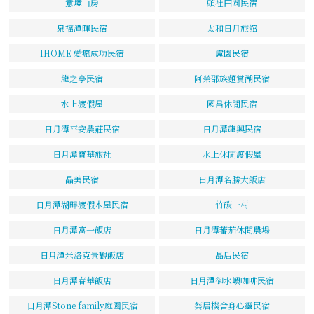
意境山房
頭社田園民宿
泉福潭暉民宿
太和日月旅館
IHOME 愛瘋成功民宿
盧園民宿
龍之亭民宿
阿榮邵族麵賞湖民宿
水上渡假屋
國昌休閒民宿
日月潭平安農莊民宿
日月潭龍興民宿
日月潭寶華旅社
水上休閒渡假屋
晶美民宿
日月潭名勝大飯店
日月潭湖畔渡假木屋民宿
竹碳一村
日月潭富一飯店
日月潭蕃茄休閒農場
日月潭米洛克景觀飯店
晶后民宿
日月潭春華飯店
日月潭御水嶼咖啡民宿
日月潭Stone family庭園民宿
葵居樸舍身心靈民宿