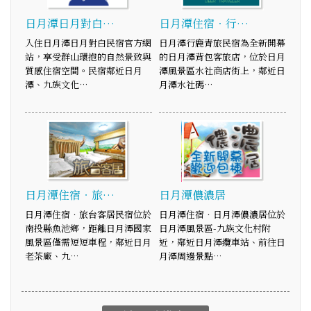
日月潭日月對白…
日月潭住宿‧行…
入住日月潭日月對白民宿官方網
日月潭行鹿青旅民宿為全新開幕
站，享受群山環抱的自然景致與
的日月潭背包客旅店，位於日月
質感住宿空間。民宿鄰近日月
潭風景區水社商店街上，鄰近日
潭、九族文化…
月潭水社碼…
日月潭住宿‧旅…
日月潭儂濃居
日月潭住宿‧旅台客居民宿位於
日月潭住宿‧日月潭儂濃居位於
南投縣魚池鄉，距離日月潭國家
日月潭風景區-九族文化村附
風景區僅需短短車程，鄰近日月
近，鄰近日月潭纜車站、前往日
老茶廠、九…
月潭周邊景點…