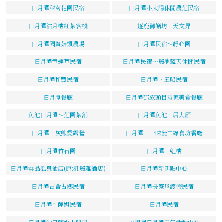
日月潭秘密花園民宿
日月潭小太陽休閒農莊民宿
日月潭沽月樓紅茶客棧
逐鹿御饍坊－天文昇
日月潭國賢菇類農場
日月潭民宿～靜心園
日月潭幸運草民宿
日月潭民宿～麗池藍天休閒民宿
日月潭和豐民宿
日月潭‧五船民宿
日月潭餐廳
日月潭邵族頭目袁家美食餐廳
魚池日月潭～莊園茶舖
日月潭魚池．居大雁
日月潭‧灰熊愛露營
日月潭‧一味無二綠食坊餐廳
日月潭竹石園
日月潭．虹樓
日月潭雲品溫泉酒店(原:汎麗雅酒店)
日月潭新起點中心
日月潭古舍古鄉民宿
日月潭長寮尾渡假民宿
日月潭ㄚ薩姆民宿
日月潭民宿
日月潭沙巴蘭水上船屋
救國團日月潭青年活動中心