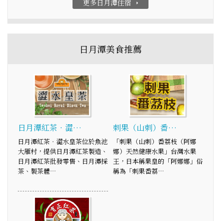
更多日月潭住宿
arrow_right
日月潭美食推薦
日月潭紅茶．澀…
刺果（山刺）番…
日月潭紅茶．澀水皇茶位於魚池
「刺果（山刺）番荔枝（阿娜
大雁村，提供日月潭紅茶製造、
娜）天然健康水果」台灣水果
日月潭紅茶批發零售、日月潭採
王，日本稱果皇的「阿娜娜」俗
茶、製茶體…
稱為「刺果番荔…