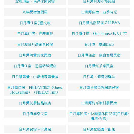
潔坊琳居．南洋休閒民宿
日月潭月潭小棧民宿
九族民宿渡假屋
日月潭住宿‧四季時光
日月潭住宿·J堡文旅
日月潭兆泓民宿 Z.H B&B
日月潭住宿‧行鹿青旅
日月潭住宿．One house 私人住宅
日月潭日月灣湖景民宿
日月潭‧風趣B&B
日月潭阿貴的家民宿
日月潭住宿‧旅台客居民宿
日月潭住宿‧冠裕精緻飯店
日月潭紅茶亭民宿
日月潭露營‧山福情森露營區
日月潭‧儂濃居驛站
日月潭住宿‧FRIDAY旅店（Guest
日月潭台灣黑熊網球民宿
House民宿）（FRIDAY Inn）
日月潭沅居精品旅店
日月潭清平樂村居民宿
日月潭湧泉民宿
日月潭民宿～快樂腳休閒民宿(日月潭/
清境/九族)
日月潭民宿～大漢居
日月潭松鶴園大飯店