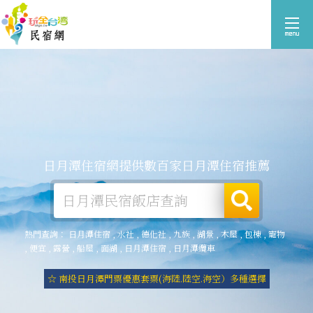
日月潭住宿網提供數百家日月潭住宿推薦
熱門查詢：
日月潭住宿
,
水社
,
德化社
,
九族
,
湖景
,
木屋
,
包棟
,
寵物
,
便宜
,
露營
,
船屋
,
面湖
,
日月潭住宿
,
日月潭纜車
☆ 南投日月潭門票優惠套票(海陸.陸空.海空）多種選擇