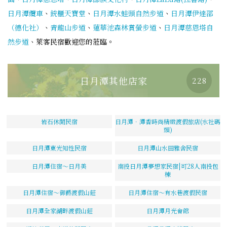
日月潭纜車
、
銃櫃天寶堂
、
日月潭水蛙頭自然步道
、
日月潭伊達邵
（德化社）
、
青龍山步道
、
蓮華池森林賞螢步道
、
日月潭慈恩塔自
然步道
、萊客民宿歡迎您的蒞臨。
日月潭其他店家
228
岩石休閒民宿
日月潭．潭香時尚精緻渡假旅店(水社碼
頭)
日月潭東光知性民宿
日月潭山水田雅舍民宿
日月潭住宿～日月美
南投日月潭夢想家民宿|可28人南投包
棟
日月潭住宿～御爵渡假山莊
日月潭住宿～有水巷渡假民宿
日月潭全家湖畔渡假山莊
日月潭月光會館