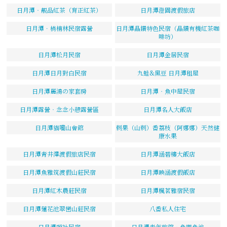
日月潭‧靚品紅茶（育正紅茶）
日月潭澄園渡假旅店
日月潭．梢楠林民宿露營
日月潭晶鑽特色民宿（晶鑽有機紅茶咖
啡坊）
日月潭松月民宿
日月潭金居民宿
日月潭日月對白民宿
九蛙&黑豆 日月潭租屋
日月潭麗鴻の家套房
日月潭‧魚中屋民宿
日月潭露營‧念念小憩露營區
日月潭名人大飯店
日月潭貓囒山會館
刺果（山刺）番荔枝（阿娜娜）天然健
康水果
日月潭青井澤渡假旅店民宿
日月潭涵碧樓大飯店
日月潭魚雅筑渡假山莊民宿
日月潭映涵渡假飯店
日月潭紅木農莊民宿
日月潭楓茗雅宿民宿
日月潭蓮花池翠巒山莊民宿
八番私人住宅
日月潭頭社民宿
日月潭青年旅館‧魚樂魚池