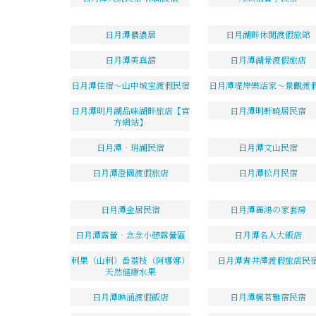
日月潭儂濃居
日月湖畔休閒渡假旅館
日月潭美真舘
日月潭湖景渡假旅店
日月潭住宿～山中城宝渡假民宿
日月潭堤岸樂活家～景觀渡
日月潭明月湖品味湖畔旅店【官
日月潭明軒曉居民宿
方網站】
日月潭‧玥湖民宿
日月潭文山民宿
日月潭澄園渡假旅店
日月潭松月民宿
日月潭金居民宿
日月潭麗鴻の家套房
日月潭露營‧念念小憩露營區
日月潭名人大飯店
刺果（山刺）番荔枝（阿娜娜）
日月潭青井澤渡假旅店民
天然健康水果
日月潭映涵渡假飯店
日月潭楓茗雅宿民宿