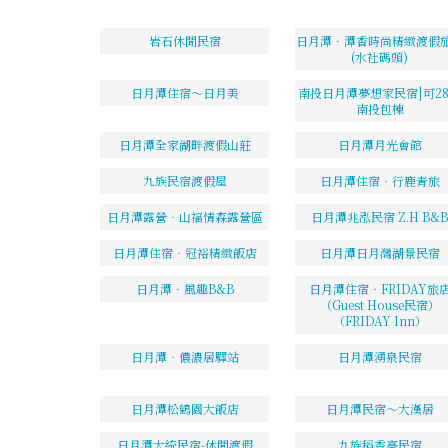
岩石休閒民宿
日月潭．潭香時尚精緻渡假
(水社碼頭)
日月潭住宿～日月美
南投日月潭夢想家民宿|可2
南投包棟
日月潭全家湖畔渡假山莊
日月潭月光會館
九族民宿渡假屋
日月潭住宿‧行鹿青旅
日月潭露營‧山福情森露營區
日月潭兆泓民宿 Z.H B&B
日月潭住宿‧冠裕精緻飯店
日月潭日月灣湖景民宿
日月潭‧風趣B&B
日月潭住宿‧FRIDAY旅
（Guest House民宿）
（FRIDAY Inn）
日月潭‧儂濃居驛站
日月潭湧泉民宿
日月潭松鶴園大飯店
日月潭民宿～大漢居
日月潭大統民宿-休閒渡假
九族稻香亭民宿