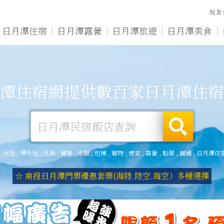
玩全
日月潭住宿
日月潭露營
日月潭旅遊
日月潭美食
潭住宿網提供數百家日月潭住宿
,
水社
,
德化社
,
九族
,
湖景
,
木屋
,
包棟
,
寵物
,
便宜
,
露營
,
船屋
,
面湖
,
日月潭住
☆ 南投日月潭門票優惠套票(海陸.陸空.海空）多種選擇