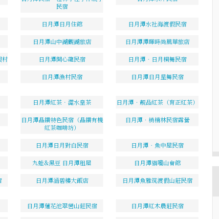
民宿
日月潭日月住館
日月潭水社海渡假民宿
日月潭山中湖觀湖旅店
日月潭潭暉時尚風華旅店
假村
日月潭開心龍民宿
日月潭‧日月桐舞民宿
日月潭漁村民宿
日月潭日月星舞民宿
日月潭紅茶．澀水皇茶
日月潭‧靚品紅茶（育正紅茶）
日月潭晶鑽特色民宿（晶鑽有機
日月潭．梢楠林民宿露營
紅茶咖啡坊）
日月潭日月對白民宿
日月潭‧魚中屋民宿
九蛙&黑豆 日月潭租屋
日月潭貓囒山會館
宿
日月潭涵碧樓大飯店
日月潭魚雅筑渡假山莊民宿
日月潭蓮花池翠巒山莊民宿
日月潭紅木農莊民宿