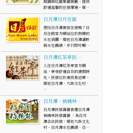
庭園與紅龍果園景觀，提供
舒適溫馨的住宿環境。鄰…
日月潭日月住館
想找日月潭便宜住宿嗎？日
月住館官方網站位於熱鬧的
水社商圈，鄰近日月潭湖畔
與水社碼頭，步行即可暢…
日月潭紅茶亭民…
入住日月潭紅茶亭官方網
站，享受舒適自在的渡假時
光。民宿位於南投魚池鄉，
鄰近日月潭、九族文化村、
…
日月潭．梢楠林…
日月潭民宿露營首選日月潭
梢楠林民宿露營 ，為日月
潭合法民宿，鄰近九族文化
村、日月潭水社碼頭、日…