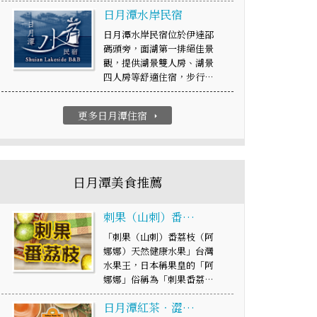
日月潭水岸民宿
日月潭水岸民宿位於伊達邵
碼頭旁，面湖第一排絕佳景
觀，提供湖景雙人房、湖景
四人房等舒適住宿，步行…
更多日月潭住宿
arrow_right
日月潭美食推薦
刺果（山刺）番…
「刺果（山刺）番荔枝（阿
娜娜）天然健康水果」台灣
水果王，日本稱果皇的「阿
娜娜」俗稱為「刺果番荔…
日月潭紅茶．澀…