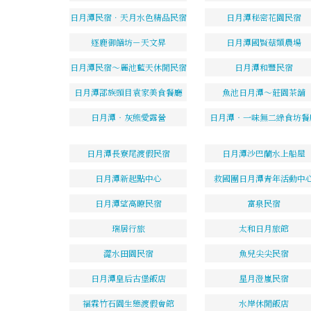
日月潭民宿．天月水色精品民宿
日月潭秘密花園民宿
逐鹿御饍坊－天文昇
日月潭國賢菇類農場
日月潭民宿～麗池藍天休閒民宿
日月潭和豐民宿
日月潭邵族頭目袁家美食餐廳
魚池日月潭～莊園茶舖
日月潭‧灰熊愛露營
日月潭‧一味無二綠食坊餐
日月潭長寮尾渡假民宿
日月潭沙巴蘭水上船屋
日月潭新起點中心
救國團日月潭青年活動中
日月潭望高瞭民宿
富泉民宿
瑞居行旅
太和日月旅館
澀水田園民宿
魚兒尖尖民宿
日月潭皇后古堡飯店
星月澄嵐民宿
福霖竹石園生態渡假會館
水岸休閒飯店