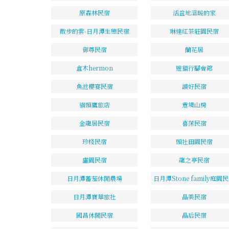
原森林民宿
活盆地溫暖的家
散步的雲-日月潭生態民宿
琳達紅茶莊園民宿
御尊民宿
蘭花居
盒木hermon
遊獵行腳會館
魚池櫻宴民宿
讀好民宿
貓頭鷹旅店
意境山房
金龍居民宿
喜莯民宿
珍棧民宿
頭社田園民宿
盧園民宿
龍之亭民宿
日月潭蕃茄休閒農場
日月潭Stone family庭園
日月潭寶華旅社
晶美民宿
國昌休閒民宿
晶后民宿