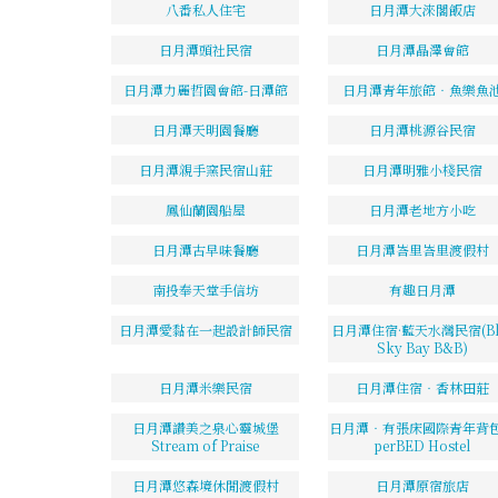
八番私人住宅
日月潭大淶閣飯店
日月潭頭社民宿
日月潭晶澤會館
日月潭力麗哲園會館-日潭館
日月潭青年旅館‧魚樂魚
日月潭天明園餐廳
日月潭桃源谷民宿
日月潭親手窯民宿山莊
日月潭明雅小棧民宿
鳳仙蘭園船屋
日月潭老地方小吃
日月潭古早味餐廳
日月潭峇里峇里渡假村
南投奉天堂手信坊
有趣日月潭
日月潭愛黏在一起設計師民宿
日月潭住宿·藍天水灣民宿(Bl
Sky Bay B&B)
日月潭米樂民宿
日月潭住宿‧香林田莊
日月潭讚美之泉心靈城堡
日月潭‧有張床國際青年背
Stream of Praise
perBED Hostel
日月潭悠森境休閒渡假村
日月潭原宿旅店