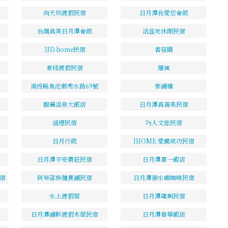
向天圳渡假民宿
日月潭我愛您會館
台灣真美日月潭會館
活盆地休閒民宿
3JD.home民宿
香菇園
豪棧渡假民宿
雁寓
南投縣魚池鄉秀水路69號
泰湖樓
馥麗溫泉大飯店
日月潭真善美民宿
涵煙民宿
巧人文旅民宿
日月行館
IHOME 愛瘋成功民宿
日月潭平安農莊民宿
日月潭富一飯店
民宿
阿榮邵族麵賞湖民宿
日月潭御水嶼咖啡民宿
水上渡假屋
日月潭龍興民宿
日月潭湖畔渡假木屋民宿
日月潭春華飯店