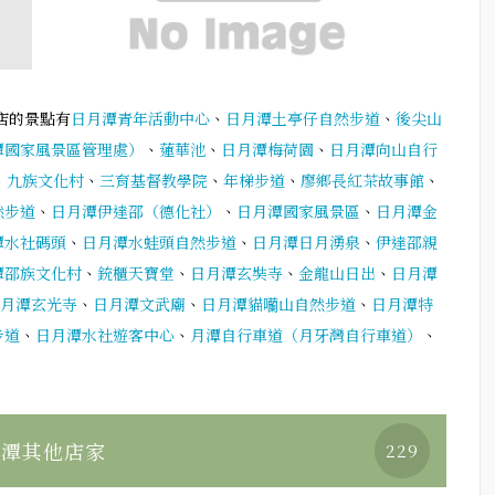
店的景點有
日月潭青年活動中心
、
日月潭土亭仔自然步道
、
後尖山
潭國家風景區管理處）
、
蓮華池
、
日月潭梅荷園
、
日月潭向山自行
、
九族文化村
、
三育基督教學院
、
年梯步道
、
廖鄉長紅茶故事館
、
然步道
、
日月潭伊達邵（德化社）
、
日月潭國家風景區
、
日月潭金
潭水社碼頭
、
日月潭水蛙頭自然步道
、
日月潭日月湧泉
、
伊達邵親
潭邵族文化村
、
銃櫃天寶堂
、
日月潭玄奘寺
、
金龍山日出
、
日月潭
月潭玄光寺
、
日月潭文武廟
、
日月潭貓囒山自然步道
、
日月潭特
步道
、
日月潭水社遊客中心
、
月潭自行車道（月牙灣自行車道）
、
。
月潭其他店家
229