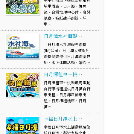
埔里好機車～機車出租鄰近
埔里酒廠、日月潭、鯉魚
潭、台灣地理中心碑、廣興
紙寮、造紙龍手創館、埔
里…
日月潭水社海觀…
「日月潭水社海觀光遊艇
(股)公司」日月潭大粧系列
遊艇船隊提供日月潭遊湖包
船、水上休閒活動、婚紗…
日月潭租車～快…
日月潭租車～快樂鐵馬電動
自行車出租提供日月潭自行
車出租、日月潭電動車出
租、日月潭租機車、日月
潭…
幸福日月潭水上…
幸福日月潭水上活動體驗位
於日月潭，鄰近九族文化