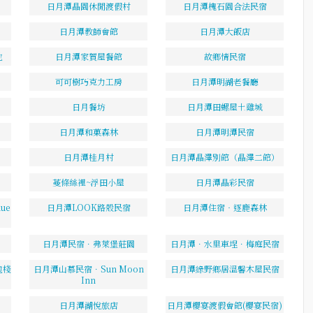
日月潭晶園休閒渡假村
日月潭槐石園合法民宿
日月潭教師會館
日月潭大飯店
池
日月潭家賀屋餐館
故鄉情民宿
可可樹巧克力工房
日月潭明湖老餐廳
日月餐坊
日月潭田螺屋土雞城
日月潭和菓森林
日月潭明潭民宿
日月潭桂月村
日月潭晶澤別館（晶澤二館）
蔓條絲裡~浮田小屋
日月潭晶彩民宿
ue
日月潭LOOK路殼民宿
日月潭住宿‧逐鹿森林
日月潭民宿．弗萊堡莊園
日月潭．水里車埕．梅庭民宿
包棧
日月潭山慕民宿．Sun Moon
日月潭綠野鄉居溫馨木屋民宿
Inn
日月潭湖悅旅店
日月潭櫻宴渡假會館(櫻宴民宿)