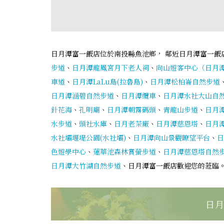
日月潭富一飯店位於南投縣魚池鄉， 鄰近日月潭富一飯
步道
、
日月潭龍鳳宮月下老人祠
、
向山遊客中心（日月
車道
、
日月潭LaLu島(拉魯島)
、
日月潭松柏崙自然步道
日月潭涵碧自然步道
、
日月潭纜車
、
日月潭水社大山自
針花海
、
孔明廟
、
日月潭朝霧碼頭
、
青龍山步道
、
日月
水步道
、
頭社水庫
、
日月老茶廠
、
日月潭慈恩塔
、
日月
水社壩堰堤公園(水社壩)
、
日月潭向山景觀瞭望平台
、
日
色遊學中心
、
蓮華池森林賞螢步道
、
日月潭慈恩塔自然
日月潭大竹湖自然步道
、日月潭富一飯店歡迎您的蒞臨
日