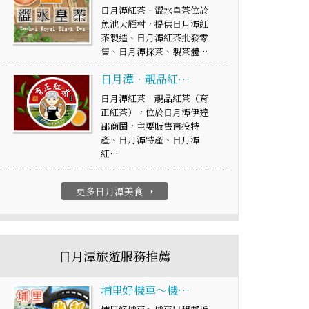
日月潭紅茶．澀水皇茶位於
魚池大雁村，提供日月潭紅
茶製造、日月潭紅茶批發零
售、日月潭採茶、製茶體…
日月潭‧靚品紅…
日月潭紅茶‧靚品紅茶（育
正紅茶），位於日月潭伊達
邵商圈，主要販售南投特
產、日月潭特產、日月潭
紅…
更多日月潭美食
arrow_right
日月潭旅遊服務推薦
埔里好機車～機…