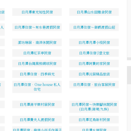
旅店
日月潭東光知性民宿
日月潭山水田雅舍民宿
8人
日月潭住宿～有水巷渡假民宿
日月潭住宿～御爵渡假山莊
潔坊琳居．南洋休閒民宿
日月潭月潭小棧民宿
日月潭紅茶亭民宿
日月潭住宿·J堡文旅
日月潭台灣黑熊網球民宿
日月潭阿貴的家民宿
日月潭住宿‧四季時光
日月潭沅居精品旅店
店
日月潭住宿．One house 私人
日月潭住宿‧旅台客居民宿
住宅
日月潭清平樂村居民宿
日月潭民宿～快樂腳休閒民宿
(日月潭/清境/九族)
日月潭貴夫人渡假民宿
日月潭花鳥新村民宿
日月潭民宿‧橙林小徑手作親子
日月潭水岸民宿