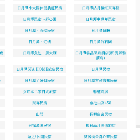
日月潭小太陽休閒農莊民宿
日月潭沽月樓紅茶客棧
日月潭民宿～靜心園
日月潭幸運草民宿
日月潭‧五船民宿
日月潭餐廳
日月潭．虹樓
日月潭竹石園
廳
日月潭魚池．居大雁
日月潭雲品溫泉酒店(原:汎麗雅
酒店)
日月潭SPA HOME旅店民宿
日月潭民宿
心
日月潭ㄚ薩姆民宿
日月潭古舍古鄉民宿
玄町本二家日式旅宿
馨蓮鄉居
萊客民宿
魚池白宮458
山閱
長興白宮民宿
泉福潭暉民宿
觀日品月渡假旅店
語之?休閒民宿
葵居樸舍身心靈民宿