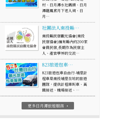
村、日月潭水社碼頭、日月
潭龍鳳宮月下老人祠、日
月…
社團法人南投縣…
南投縣民宿觀光協會(南投
民宿協會)擁有縣內約200家
會員民宿,長期作為民宿主
人、產官學界的交流…
823旅遊包車…
823旅遊包車自由行-埔里計
程車是南投埔里在地的旅遊
團隊，提供計程車叫車、高
鐵接送、機場接送、…
更多日月潭旅遊服務
arrow_right