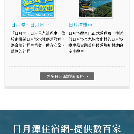
日月潭‧日月星…
日月潭纜車
「日月潭‧日月星光計程車」位
日月潭纜車已正式營運囉，往返
於南投縣日月潭水社碼頭附近，
於日月潭及九族文化村的日月潭
為合法計程車業者，備有安全、
纜車是台灣首座民營規劃興建的
舒適的計程…
空中纜車，…
更多日月潭旅遊服務
arrow_right
日月潭住宿網-提供數百家