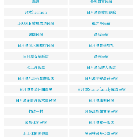
雁寓
長興白宮民宿
盒木hermon
日月潭我愛您會館
IHOME 愛瘋成功民宿
龍之亭民宿
盧園民宿
晶后民宿
日月潭御水嶼咖啡民宿
日月潭寶華旅社
日月潭春華飯店
晶美民宿
水上渡假屋
日月潭名勝大飯店
日月潭米洛克景觀飯店
日月潭平安農莊民宿
日月潭蕃茄休閒農場
日月潭Stone family庭園民宿
日月潭湖畔渡假木屋民宿
日月潭龍興民宿
竹碳一村
阿榮邵族麵賞湖民宿
國昌休閒民宿
日月潭富一飯店
水上休閒渡假屋
葵居樸舍身心靈民宿