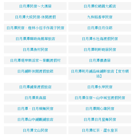
日月潭民宿～大漢居
日月潭松鶴園大飯店
日月潭大統民宿-休閒渡假
九族稻香亭民宿
日月潭民宿‧橙林小徑手作親子民宿
日月潭日月住館
日月潭潭暉時尚風華旅店
日月潭水社海渡假民宿
日月潭漁村民宿
日月潭明軒曉居民宿
日月潭堤岸樂活家～景觀渡假村
日月潭儂濃居
日月湖畔休閒渡假旅館
日月潭明月湖品味湖畔旅店【官方網
站】
日月潭湖景渡假旅店
日月潭水岸民宿
日月潭美真舘
日月潭住宿～山中城宝渡假民宿
日月潭‧日月桐舞民宿
日月潭開心龍民宿
日月潭山中湖觀湖旅店
日月潭日月星舞民宿
日月潭文山民宿
日月潭紅茶．澀水皇茶