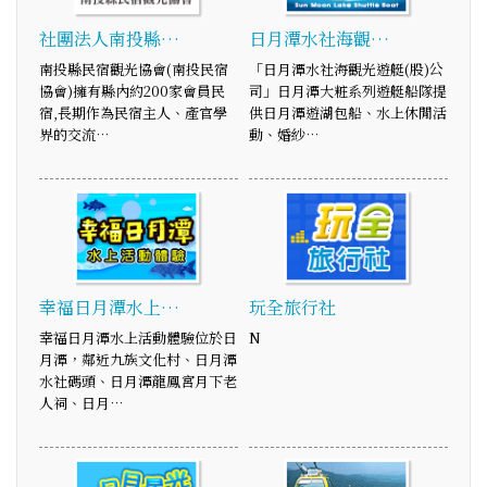
社團法人南投縣…
日月潭水社海觀…
南投縣民宿觀光協會(南投民宿
「日月潭水社海觀光遊艇(股)公
協會)擁有縣內約200家會員民
司」日月潭大粧系列遊艇船隊提
宿,長期作為民宿主人、產官學
供日月潭遊湖包船、水上休閒活
界的交流…
動、婚紗…
幸福日月潭水上…
玩全旅行社
幸福日月潭水上活動體驗位於日
N
月潭，鄰近九族文化村、日月潭
水社碼頭、日月潭龍鳳宮月下老
人祠、日月…