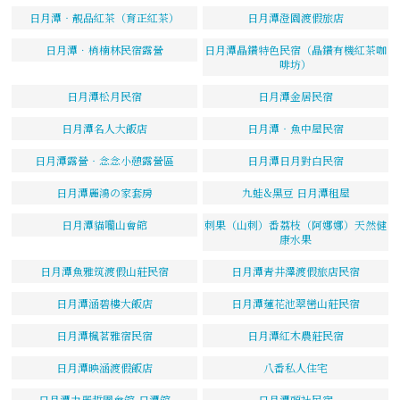
日月潭‧靚品紅茶（育正紅茶）
日月潭澄園渡假旅店
日月潭．梢楠林民宿露營
日月潭晶鑽特色民宿（晶鑽有機紅茶咖
啡坊）
日月潭松月民宿
日月潭金居民宿
日月潭名人大飯店
日月潭‧魚中屋民宿
日月潭露營‧念念小憩露營區
日月潭日月對白民宿
日月潭麗鴻の家套房
九蛙&黑豆 日月潭租屋
日月潭貓囒山會館
刺果（山刺）番荔枝（阿娜娜）天然健
康水果
日月潭魚雅筑渡假山莊民宿
日月潭青井澤渡假旅店民宿
日月潭涵碧樓大飯店
日月潭蓮花池翠巒山莊民宿
日月潭楓茗雅宿民宿
日月潭紅木農莊民宿
日月潭映涵渡假飯店
八番私人住宅
日月潭力麗哲園會館-日潭館
日月潭頭社民宿