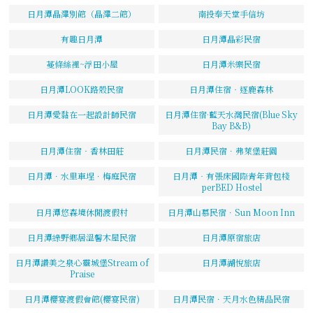
日月潭晶澤別館（晶澤二館）
南投奉天堂手信坊
有趣日月潭
日月潭晶彩民宿
蔓條絲裡~浮田小屋
日月潭米樂民宿
日月潭LOOK路殼民宿
日月潭住宿‧逐鹿森林
日月潭愛黏在一起設計師民宿
日月潭住宿·藍天水灣民宿(Blue Sky
Bay B&B)
日月潭住宿‧香林田莊
日月潭民宿．弗萊堡莊園
日月潭．水里車埕．梅庭民宿
日月潭‧有張床國際青年背包棧
perBED Hostel
日月潭悠森境休閒渡假村
日月潭山慕民宿．Sun Moon Inn
日月潭綠野鄉居溫馨木屋民宿
日月潭原宿旅店
日月潭讚美之泉心靈城堡Stream of
日月潭湖悅旅店
Praise
日月潭櫻宴渡假會館(櫻宴民宿)
日月潭民宿．天月水色精品民宿