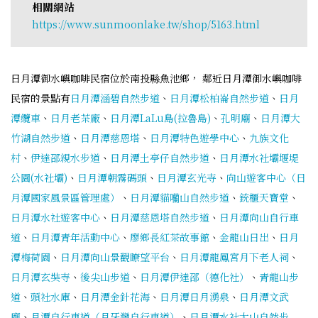
相關網站
https://www.sunmoonlake.tw/shop/5163.html
日月潭御水嶼咖啡民宿位於南投縣魚池鄉， 鄰近日月潭御水嶼咖啡
民宿的景點有
日月潭涵碧自然步道
、
日月潭松柏崙自然步道
、
日月
潭纜車
、
日月老茶廠
、
日月潭LaLu島(拉魯島)
、
孔明廟
、
日月潭大
竹湖自然步道
、
日月潭慈恩塔
、
日月潭特色遊學中心
、
九族文化
村
、
伊達邵親水步道
、
日月潭土亭仔自然步道
、
日月潭水社壩堰堤
公園(水社壩)
、
日月潭朝霧碼頭
、
日月潭玄光寺
、
向山遊客中心（日
月潭國家風景區管理處）
、
日月潭貓囒山自然步道
、
銃櫃天寶堂
、
日月潭水社遊客中心
、
日月潭慈恩塔自然步道
、
日月潭向山自行車
道
、
日月潭青年活動中心
、
廖鄉長紅茶故事館
、
金龍山日出
、
日月
潭梅荷園
、
日月潭向山景觀瞭望平台
、
日月潭龍鳳宮月下老人祠
、
日月潭玄奘寺
、
後尖山步道
、
日月潭伊達邵（德化社）
、
青龍山步
道
、
頭社水庫
、
日月潭金針花海
、
日月潭日月湧泉
、
日月潭文武
廟
、
月潭自行車道（月牙灣自行車道）
、
日月潭水社大山自然步