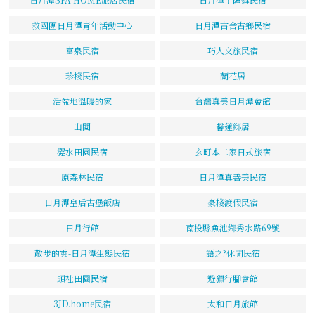
救國團日月潭青年活動中心
日月潭古舍古鄉民宿
富泉民宿
巧人文旅民宿
珍棧民宿
蘭花居
活盆地溫暖的家
台灣真美日月潭會館
山閱
馨蓮鄉居
澀水田園民宿
玄町本二家日式旅宿
原森林民宿
日月潭真善美民宿
日月潭皇后古堡飯店
豪棧渡假民宿
日月行館
南投縣魚池鄉秀水路69號
散步的雲-日月潭生態民宿
語之?休閒民宿
頭社田園民宿
遊獵行腳會館
3JD.home民宿
太和日月旅館