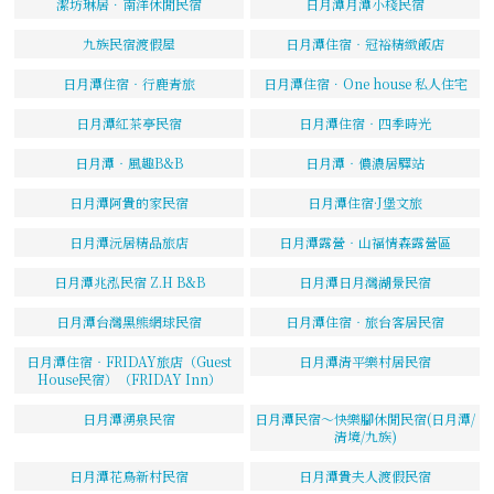
潔坊琳居．南洋休閒民宿
日月潭月潭小棧民宿
九族民宿渡假屋
日月潭住宿‧冠裕精緻飯店
日月潭住宿‧行鹿青旅
日月潭住宿．One house 私人住宅
日月潭紅茶亭民宿
日月潭住宿‧四季時光
日月潭‧風趣B&B
日月潭‧儂濃居驛站
日月潭阿貴的家民宿
日月潭住宿·J堡文旅
日月潭沅居精品旅店
日月潭露營‧山福情森露營區
日月潭兆泓民宿 Z.H B&B
日月潭日月灣湖景民宿
日月潭台灣黑熊網球民宿
日月潭住宿‧旅台客居民宿
日月潭住宿‧FRIDAY旅店（Guest
日月潭清平樂村居民宿
House民宿）（FRIDAY Inn）
日月潭湧泉民宿
日月潭民宿～快樂腳休閒民宿(日月潭/
清境/九族)
日月潭花鳥新村民宿
日月潭貴夫人渡假民宿