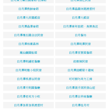
日月潭教師會館
日月潭晶園休閒渡假村
日月潭大淶閣飯店
日月潭大飯店
日月潭晶澤會館
日月潭青年旅館‧魚樂魚池
日月潭槐石園合法民宿
日月餐坊
日月潭和菓森林
日月潭明潭民宿
鳳仙蘭園船屋
日月潭家賀屋餐館
日月潭明湖老餐廳
故鄉情民宿
日月潭明雅小棧民宿
日月潭田螺屋土雞城
日月潭桃源谷民宿
可可樹巧克力工房
日月潭天明園餐廳
日月潭親手窯民宿山莊
日月潭老地方小吃
日月潭古早味餐廳
日月潭峇里峇里渡假村
日月潭桂月村