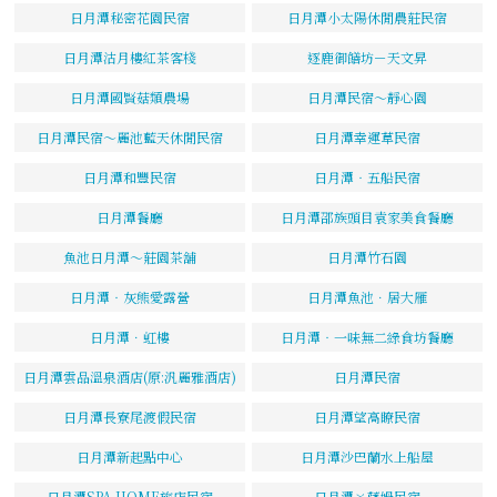
日月潭秘密花園民宿
日月潭小太陽休閒農莊民宿
日月潭沽月樓紅茶客棧
逐鹿御饍坊－天文昇
日月潭國賢菇類農場
日月潭民宿～靜心園
日月潭民宿～麗池藍天休閒民宿
日月潭幸運草民宿
日月潭和豐民宿
日月潭‧五船民宿
日月潭餐廳
日月潭邵族頭目袁家美食餐廳
魚池日月潭～莊園茶舖
日月潭竹石園
日月潭‧灰熊愛露營
日月潭魚池．居大雁
日月潭．虹樓
日月潭‧一味無二綠食坊餐廳
日月潭雲品溫泉酒店(原:汎麗雅酒店)
日月潭民宿
日月潭長寮尾渡假民宿
日月潭望高瞭民宿
日月潭新起點中心
日月潭沙巴蘭水上船屋
日月潭SPA HOME旅店民宿
日月潭ㄚ薩姆民宿