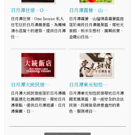
日月潭住宿．O…
日月潭露營‧山…
日月潭住宿．One house 私人
日月潭露營‧山福情森露營區座
住宅位於日月潭風景區，為獨棟
落於南投日月潭風景區，鄰近元
清水混凝土的建築，提供日月潭
首館、桃米生態村、廣興紙寮、
住…
金龍山日出…
日月潭大統民宿…
日月潭東光知性…
日月潭大統民宿座落於日月潭風
日月潭東光知性民宿鄰近日月潭
景區德化社碼頭附近，鄰近日月
國家風景區，是一座安全的合法
潭景點，提供日月潭遊湖、日月
民宿，四周皆是綠意盎然的景
潭餐廳、日…
色，服務項目…