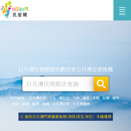
日月潭住宿網提供數百家日月潭住宿推薦
熱門查詢：
日月潭住宿
,
水社
,
德化社
,
九族
,
湖景
,
木屋
,
包棟
,
寵物
,
便宜
,
露營
,
船屋
,
面湖
,
日月潭住宿
,
日月潭纜車
☆ 南投日月潭門票優惠套票(海陸.陸空.海空）多種選擇