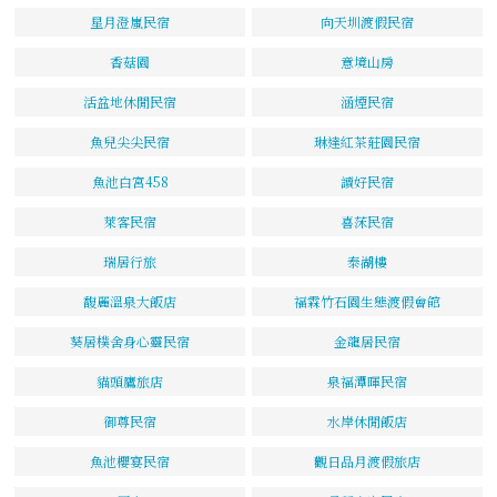
星月澄嵐民宿
向天圳渡假民宿
香菇園
意境山房
活盆地休閒民宿
涵煙民宿
魚兒尖尖民宿
琳達紅茶莊園民宿
魚池白宮458
讀好民宿
萊客民宿
喜莯民宿
瑞居行旅
泰湖樓
馥麗溫泉大飯店
福霖竹石園生態渡假會館
葵居樸舍身心靈民宿
金龍居民宿
貓頭鷹旅店
泉福潭暉民宿
御尊民宿
水岸休閒飯店
魚池櫻宴民宿
觀日品月渡假旅店