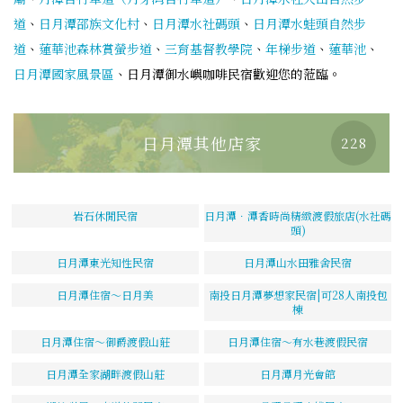
道
、
日月潭邵族文化村
、
日月潭水社碼頭
、
日月潭水蛙頭自然步
道
、
蓮華池森林賞螢步道
、
三育基督教學院
、
年梯步道
、
蓮華池
、
日月潭國家風景區
、日月潭御水嶼咖啡民宿歡迎您的蒞臨。
日月潭其他店家
228
岩石休閒民宿
日月潭．潭香時尚精緻渡假旅店(水社碼
頭)
日月潭東光知性民宿
日月潭山水田雅舍民宿
日月潭住宿～日月美
南投日月潭夢想家民宿|可28人南投包
棟
日月潭住宿～御爵渡假山莊
日月潭住宿～有水巷渡假民宿
日月潭全家湖畔渡假山莊
日月潭月光會館