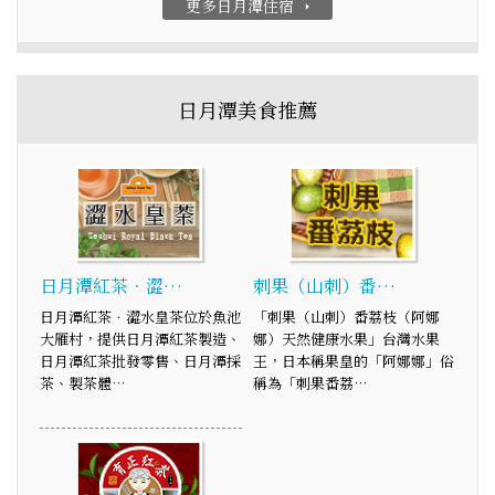
更多日月潭住宿
arrow_right
日月潭美食推薦
日月潭紅茶．澀…
刺果（山刺）番…
日月潭紅茶．澀水皇茶位於魚池
「刺果（山刺）番荔枝（阿娜
大雁村，提供日月潭紅茶製造、
娜）天然健康水果」台灣水果
日月潭紅茶批發零售、日月潭採
王，日本稱果皇的「阿娜娜」俗
茶、製茶體…
稱為「刺果番荔…