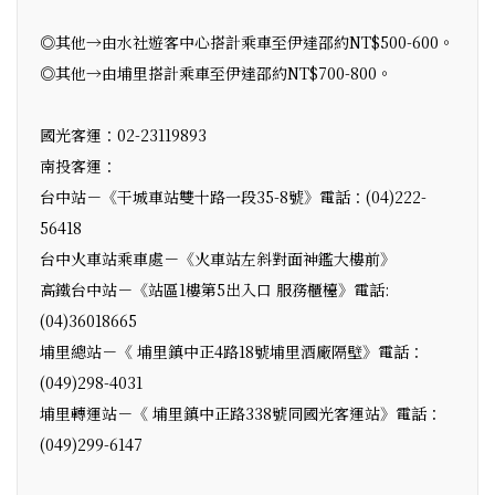
◎其他→由水社遊客中心搭計乘車至伊達邵約NT$500-600。
◎其他→由埔里搭計乘車至伊達邵約NT$700-800。
國光客運：02-23119893
南投客運：
台中站－《干城車站雙十路一段35-8號》電話：(04)222-
56418
台中火車站乘車處－《火車站左斜對面神鑑大樓前》
高鐵台中站－《站區1樓第5出入口 服務櫃檯》電話:
(04)36018665
埔里總站－《 埔里鎮中正4路18號埔里酒廠隔壁》電話：
(049)298-4031
埔里轉運站－《 埔里鎮中正路338號同國光客運站》電話：
(049)299-6147