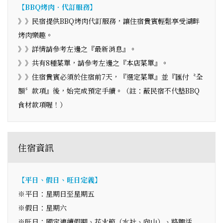
【BBQ烤肉‧代訂服務】
》》民宿提供BBQ烤肉代訂服務，讓住宿貴賓輕鬆享受湖畔
烤肉樂趣。
》》詳情請參考左邊之『最新消息』。
》》共有8種菜單，請參考左邊之『本店菜單』。
》》住宿貴賓必須於住宿前7天，『選定菜單』並『匯付〝全
額〞款項』後，始完成預定手續。（註：蔽民宿不代墊BBQ
食材款項喔！）
住宿資訊
【平日、假日、旺日定義】
※平日：星期日至星期五
※假日：星期六
※旺日：國定連續假期、花火節（水社、向山）、路跑活