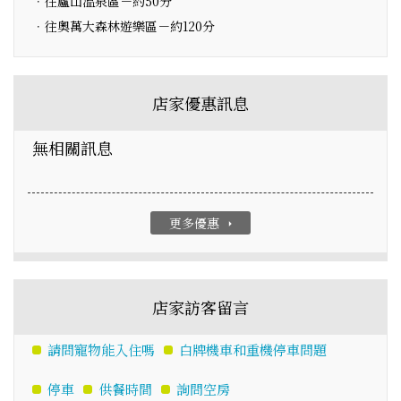
．往廬山溫泉區－約50分
．往奧萬大森林遊樂區－約120分
店家優惠訊息
無相關訊息
更多優惠
arrow_right
店家訪客留言
請問寵物能入住嗎
白牌機車和重機停車問題
停車
供餐時間
詢問空房