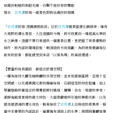
如鏡折射般的刺眼光線，仍擊不退好奇的雙眼
現在．
日月潭
的每一處景色即將佔滿你的相機
「
日月潭
民宿-澄園渡假旅店」位於
日月潭
風景區德化碼頭旁，擁有
大視野的潭水景致，入住澄園的今晚，將可欣賞到一場超高水準的
水之映像。澄園不單只是提供一個賞景位置，更把握了美景優勢的
條件，將內部的環境設施，朝頂級的方向規劃，為的就是要讓每位
前來的旅客，都能感受到本店「以客為尊」的高級禮遇。
【豐富的傢具擺設．創造出舒適空間】
一樓為接待大廳及咖啡廳的共用空間，並未刻意做區隔，呈現十足
空間感，以充滿異國元素的藤編傢俱、石砌造型的特色壁爐、加上
華麗燈飾所營造出的尊貴版鄉村風格，慵懶、自在，相當的享受。
潔靜寬敞是客房的最大特色，大面景觀窗所引進的舞動光影、以及
越夜越浪漫的潭水夜色，輕易接收了
日月潭
上日與夜的差異美，穩
重中求豪華的內部設計，確實擁有頂級上的水準；房間與餐廳皆運