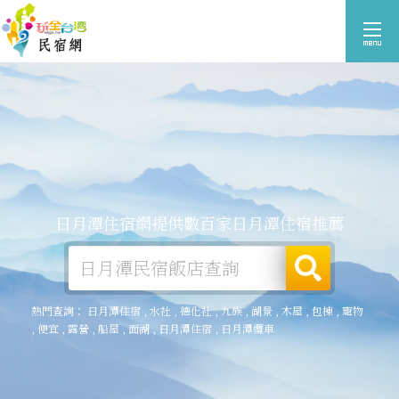
日月潭住宿網提供數百家日月潭住宿推薦
熱門查詢：
日月潭住宿
,
水社
,
德化社
,
九族
,
湖景
,
木屋
,
包棟
,
寵物
,
便宜
,
露營
,
船屋
,
面湖
,
日月潭住宿
,
日月潭纜車