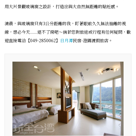
用大片景觀玻璃窗之設計，打造出與大自然無距離的貼近感。
清晨，與玻璃窗只有3公分距離的我，盯著眼前久久無法抽離的視
線，想必今天......退不了房吧～倘若您對旅途或行程有任何疑問，歡
迎直接電洽【049-2850062】
日月潭
民宿-澄園渡假旅店。