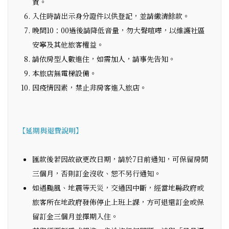
責。
入住時請出示身分證件以供登記，並請繳清餘款。
晚間10：00過後請降低音量，勿大聲喧嘩，以維護社區
安寧及其他旅客權益。
請依房型人數進住，如需加人，請事先告知。
本旅店無電梯設備。
因疫情因素，禁止非房客進入旅店。
【延期與退費說明】
匯款後若因故欲更改日期，請於7日前通知，可保留房間
三個月，否則訂金沒收、恕不另行通知。
如遇颱風、地震等天災，交通因中斷，經當地縣政府或
旅客所在地政府發佈停止上班上課，方可退還訂金或保
留訂金三個月並擇期入住。