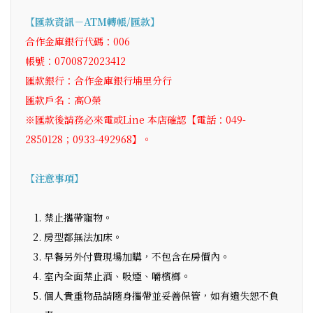
【匯款資訊－ATM轉帳/匯款】
合作金庫銀行代碼：006
帳號：0700872023412
匯款銀行：合作金庫銀行埔里分行
匯款戶名：高O榮
※匯款後請務必來電或Line 本店確認【電話：049-
2850128；0933-492968】。
【注意事項】
禁止攜帶寵物。
房型都無法加床。
早餐另外付費現場加購，不包含在房價內。
室內全面禁止酒、吸煙、嚼檳榔。
個人貴重物品請隨身攜帶並妥善保管，如有遺失恕不負