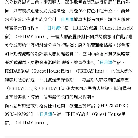
充分欣賞湖光山色、街頭藝人、邵族歌舞表演及感受到原住民的熱
情，只需幾步距離便能抵達潭邊，周邊在地特色小吃林立，不論是
想乘船或是搭乘九族文化村一
日月潭
纜車也輕易可達，讓旅人體驗
豐富多元的行程。 「
日月潭
住宿‧FRIDAY旅店（Guest House民
宿）（FRIDAY Inn）」一樓大廳設置多組休閒桌椅讓您可在此品嚐
美食或與旅伴互相討論分享旅行點滴；房內佈置雅緻清新，淺色調
加上動線流暢的設計讓人感到輕鬆自在，空間中綴著木質裝潢略帶
著新式禪意，更散發著溫暖的味道，讓每位來到「
日月潭
住宿‧
FRIDAY旅店（Guest House民宿）（FRIDAY Inn）」的旅人都能
夠感到愜意舒適，在此渡過美好假期。 每星期大家最期待星期五
（FRIDAY）到來，FRIDAY下班後大家可以準備去旅遊、逛街購物
及享受美食，渡過一個輕鬆愉快的的周末假期。
倘若您對旅途或行程有任何疑問，歡迎直接電洽【049-2850128；
0933-492968】「
日月潭
住宿‧FRIDAY旅店（Guest House民
宿）（FRIDAY Inn）」