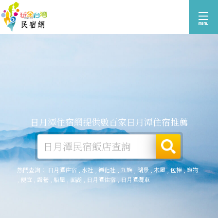
日月潭住宿網提供數百家日月潭住宿推薦
熱門查詢：
日月潭住宿
,
水社
,
德化社
,
九族
,
湖景
,
木屋
,
包棟
,
寵物
,
便宜
,
露營
,
船屋
,
面湖
,
日月潭住宿
,
日月潭纜車