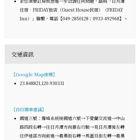
若您須要訂房或想進一步洽詢任何問題，請與「日月潭
住宿‧FRIDAY旅店（Guest House民宿）（FRIDAY
Inn）」聯繫，電話【049-2850128；0933-492968】。
交通資訊
【Google Map座標】
23.848821,120.930331
【自行開車建議】
國道三號：霧峰系統接國道六號→下愛蘭交流道→中山
路四段右轉→往日月潭方向靠右行駛→見日月潭後左轉
往伊達邵方向前進→義勇街右轉→馬蓋旦街左轉→義勇