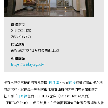
聯絡電話
049-2850128
0933-492968
店家地址
南投縣魚池鄉日月村義勇街111號
相關網站
https://friday.ego.tw
擁有水陸空三棲的國家風景區-
日月潭
，位在
南投
有著紅茶故鄉之稱
的魚池鄉，就像是一顆明珠般地在群山擁抱之中閃爍著耀眼的光
芒，而「
日月潭
住宿‧FRIDAY旅店（Guest House民宿）
（FRIDAY Inn）」便位於此，在伊達邵碼頭旁的地理位置讓旅人能