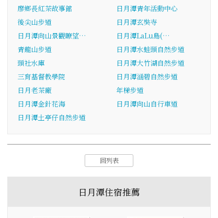
廖鄉長紅茶故事館
日月潭青年活動中心
後尖山步道
日月潭玄奘寺
日月潭向山景觀瞭望…
日月潭LaLu島(…
青龍山步道
日月潭水蛙頭自然步道
頭社水庫
日月潭大竹湖自然步道
三育基督教學院
日月潭涵碧自然步道
日月老茶廠
年梯步道
日月潭金針花海
日月潭向山自行車道
日月潭土亭仔自然步道
回列表
日月潭住宿推薦