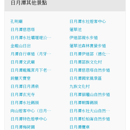
日月潭其他景點
孔明廟
日月潭水社遊客中心
日月潭慈恩塔
蓮華池
日月潭水社壩堰堤公…
伊達邵親水步道
金龍山日出
蓮華池森林賞螢步道
月潭自行車道（月牙…
日月潭伊達邵（德化…
日月潭文武廟
日月潭邵族文化村
日月潭龍鳳宮月下老…
日月潭慈恩塔自然步道
銃櫃天寶堂
日月潭國家風景區
日月潭日月湧泉
九族文化村
日月潭玄光寺
日月潭貓囒山自然步道
日月潭水社碼頭
日月潭朝霧碼頭
向山遊客中心（日月…
日月潭水社大山自然…
日月潭特色遊學中心
日月潭松柏崙自然步道
日月潭梅荷園
日月潭纜車