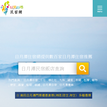
日月潭住宿網提供數百家日月潭住宿推薦
熱門查詢：
日月潭住宿
,
水社
,
德化社
,
九族
,
湖景
,
木屋
,
包棟
,
寵物
,
便宜
,
露營
,
船屋
,
面湖
,
日月潭住宿
,
日月潭纜車
☆ 南投日月潭門票優惠套票(海陸.陸空.海空）多種選擇