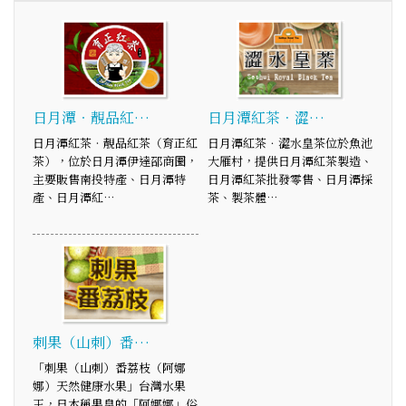
日月潭‧靚品紅…
日月潭紅茶．澀…
日月潭紅茶‧靚品紅茶（育正紅
日月潭紅茶．澀水皇茶位於魚池
茶），位於日月潭伊達邵商圈，
大雁村，提供日月潭紅茶製造、
主要販售南投特產、日月潭特
日月潭紅茶批發零售、日月潭採
產、日月潭紅…
茶、製茶體…
刺果（山刺）番…
「刺果（山刺）番荔枝（阿娜
娜）天然健康水果」台灣水果
王，日本稱果皇的「阿娜娜」俗