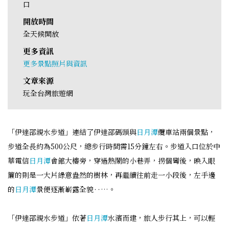
口
開放時間
全天候開放
更多資訊
更多景點照片與資訊
文章來源
玩全台灣旅遊網
「伊達邵親水步道」連結了伊達邵碼頭與
日月潭
纜車站兩個景點，
步道全長約為500公尺，總步行時間需15分鐘左右。步道入口位於中
華電信
日月潭
會館大樓旁，穿過熱鬧的小巷弄，拐個彎後，映入眼
簾的則是一大片綠意盎然的樹林，再繼續往前走一小段後，左手邊
的
日月潭
景便逐漸嶄露全貌‥…。
「伊達邵親水步道」依著
日月潭
水濱而建，旅人步行其上，可以輕