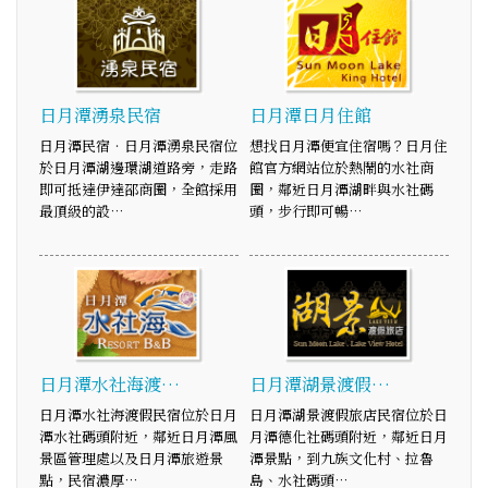
日月潭湧泉民宿
日月潭日月住館
日月潭民宿‧日月潭湧泉民宿位
想找日月潭便宜住宿嗎？日月住
於日月潭湖邊環湖道路旁，走路
館官方網站位於熱鬧的水社商
即可抵達伊達邵商圈，全館採用
圈，鄰近日月潭湖畔與水社碼
最頂級的設…
頭，步行即可暢…
日月潭水社海渡…
日月潭湖景渡假…
日月潭水社海渡假民宿位於日月
日月潭湖景渡假旅店民宿位於日
潭水社碼頭附近，鄰近日月潭風
月潭德化社碼頭附近，鄰近日月
景區管理處以及日月潭旅遊景
潭景點，到九族文化村、拉魯
點，民宿濃厚…
島、水社碼頭…