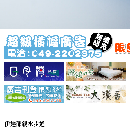
伊達邵親水步道