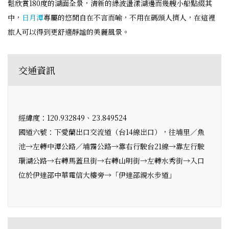
鬆欣賞180度的湖面全景，清新的綠波盪漾湖邊而幾艘小船點綴其
中，
日月潭
專屬的悠閒自在不言而喻，不用在碼頭人擠人，在這裡
旅人可以得到更舒適靜謐的美麗風景。
交通資訊
經緯度：120.932849、23.849524
國道六號：下愛蘭出口交流道（台14線出口），往埔里／魚
池→左轉中潭公路／埔霧公路→靠右行駛台21線→靠左行駛
環湖公路→右轉馬蓋旦街→右轉山明街→左轉水秀街→入口
位於伊達邵中華電信大樓旁→「伊達邵親水步道」