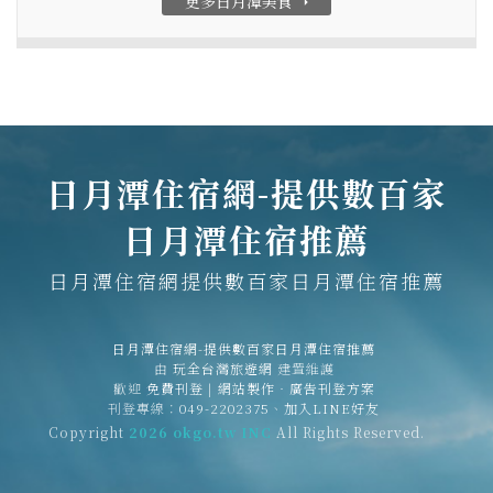
更多日月潭美食
arrow_right
日月潭住宿網-提供數百家
日月潭住宿推薦
日月潭住宿網提供數百家日月潭住宿推薦
日月潭住宿網-提供數百家日月潭住宿推薦
由
玩全台灣旅遊網
建置維護
歡迎
免費刊登
|
網站製作‧廣告刊登方案
刊登專線：
049-2202375
、
加入LINE好友
Copyright
2026 okgo.tw INC
All Rights Reserved.