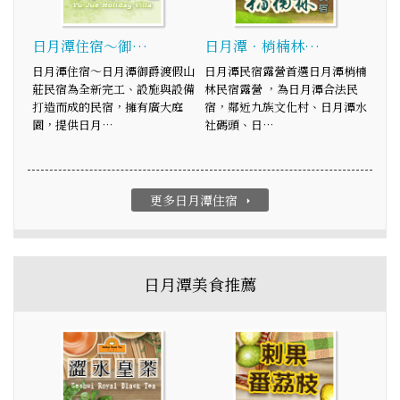
日月潭住宿～御…
日月潭．梢楠林…
日月潭住宿～日月潭御爵渡假山
日月潭民宿露營首選日月潭梢楠
莊民宿為全新完工、設施與設備
林民宿露營 ，為日月潭合法民
打造而成的民宿，擁有廣大庭
宿，鄰近九族文化村、日月潭水
園，提供日月…
社碼頭、日…
更多日月潭住宿
arrow_right
日月潭美食推薦