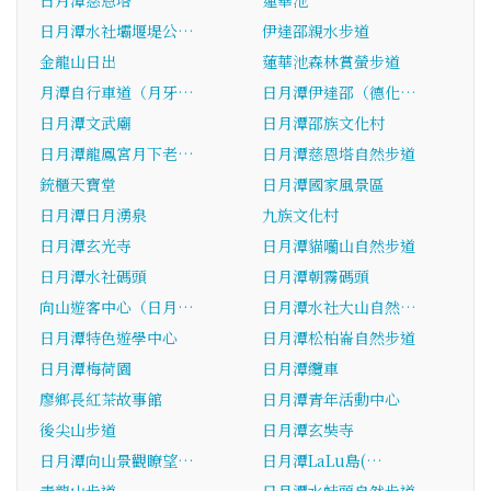
日月潭慈恩塔
蓮華池
日月潭水社壩堰堤公…
伊達邵親水步道
金龍山日出
蓮華池森林賞螢步道
月潭自行車道（月牙…
日月潭伊達邵（德化…
日月潭文武廟
日月潭邵族文化村
日月潭龍鳳宮月下老…
日月潭慈恩塔自然步道
銃櫃天寶堂
日月潭國家風景區
日月潭日月湧泉
九族文化村
日月潭玄光寺
日月潭貓囒山自然步道
日月潭水社碼頭
日月潭朝霧碼頭
向山遊客中心（日月…
日月潭水社大山自然…
日月潭特色遊學中心
日月潭松柏崙自然步道
日月潭梅荷園
日月潭纜車
廖鄉長紅茶故事館
日月潭青年活動中心
後尖山步道
日月潭玄奘寺
日月潭向山景觀瞭望…
日月潭LaLu島(…