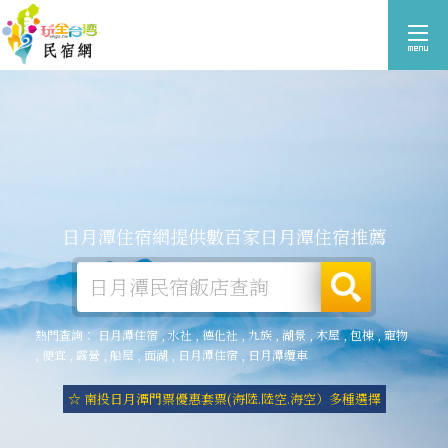
日月潭住宿網提供數百家日月潭住宿推薦
熱門查詢：
日月潭住宿
,
水社
,
德化社
,
九族
,
湖景
,
木屋
,
包棟
,
寵物
,
便宜
,
露營
,
船屋
,
面湖
,
日月潭住宿
,
日月潭纜車
☆ 南投日月潭門票優惠套票(海陸.陸空.海空）多種選擇