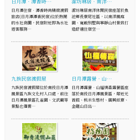
日月潭．潭香時…
潔坊琳居．南洋…
日月潭住宿．潭香時尚精緻渡假
潔坊琳居南洋休閒民宿座落於魚
旅店(日月潭潭香民宿)位於熱鬧
池鄉長寮尾社區，以南洋風庭
的水社商圈，民宿附近即為水社
園、寬敞別墅與寧靜山村景致打
遊客服務…
造舒適住宿空…
九族民宿渡假屋
日月潭露營‧山…
九族民宿渡假屋位於南投日月潭
日月潭露營‧山福情森露營區座
風景區九族文化村入口處，前往
落於南投日月潭風景區，鄰近元
日月潭風景區孔雀園、文武廟等
首館、桃米生態村、廣興紙寮、
景點也僅需…
金龍山日出…