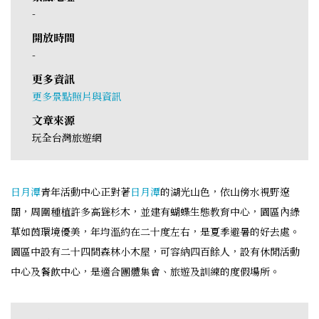
-
開放時間
-
更多資訊
更多景點照片與資訊
文章來源
玩全台灣旅遊網
日月潭
青年活動中心正對著
日月潭
的湖光山色，依山傍水視野遼
闊，周圍種植許多高聳杉木，並建有蝴蝶生態教育中心，園區內綠
草如茵環境優美，年均溫約在二十度左右，是夏季避暑的好去處。
園區中設有二十四間森林小木屋，可容納四百餘人，設有休閒活動
中心及餐飲中心，是適合團體集會、旅遊及訓練的度假場所。