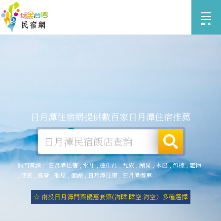
日月潭住宿網提供數百家日月潭住宿推薦
熱門查詢：
日月潭住宿
,
水社
,
德化社
,
九族
,
湖景
,
木屋
,
包棟
,
寵物
,
便宜
,
露營
,
船屋
,
面湖
,
日月潭住宿
,
日月潭纜車
☆ 南投日月潭門票優惠套票(海陸.陸空.海空）多種選擇