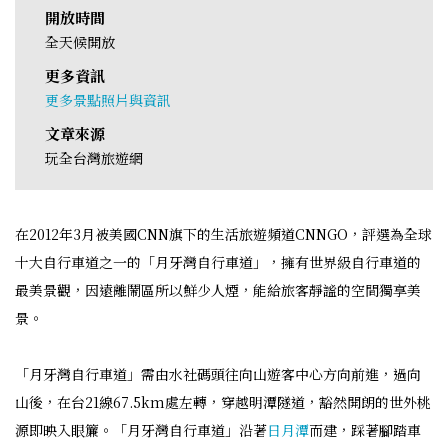
開放時間
全天候開放
更多資訊
更多景點照片與資訊
文章來源
玩全台灣旅遊網
在2012年3月被美國CNN旗下的生活旅遊頻道CNNGO，評選為全球
十大自行車道之一的「月牙灣自行車道」，擁有世界級自行車道的
最美景觀，因遠離鬧區所以鮮少人煙，能給旅客靜謐的空間獨享美
景。
「月牙灣自行車道」需由水社碼頭往向山遊客中心方向前進，過向
山後，在台21線67.5km處左轉，穿越明潭隧道，豁然開朗的世外桃
源即映入眼簾。「月牙灣自行車道」沿著
日月潭
而建，踩著腳踏車