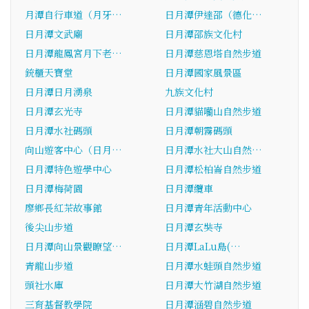
月潭自行車道（月牙…
日月潭伊達邵（德化…
日月潭文武廟
日月潭邵族文化村
日月潭龍鳳宮月下老…
日月潭慈恩塔自然步道
銃櫃天寶堂
日月潭國家風景區
日月潭日月湧泉
九族文化村
日月潭玄光寺
日月潭貓囒山自然步道
日月潭水社碼頭
日月潭朝霧碼頭
向山遊客中心（日月…
日月潭水社大山自然…
日月潭特色遊學中心
日月潭松柏崙自然步道
日月潭梅荷園
日月潭纜車
廖鄉長紅茶故事館
日月潭青年活動中心
後尖山步道
日月潭玄奘寺
日月潭向山景觀瞭望…
日月潭LaLu島(…
青龍山步道
日月潭水蛙頭自然步道
頭社水庫
日月潭大竹湖自然步道
三育基督教學院
日月潭涵碧自然步道