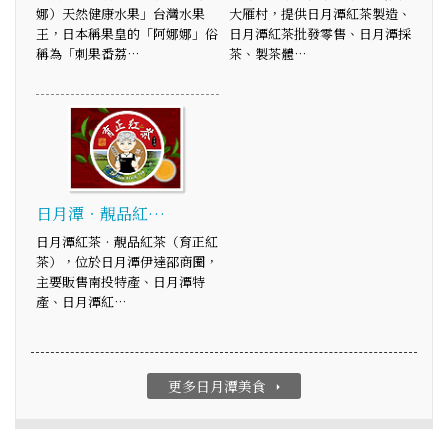
娜）天然健康水果」台灣水果
大雁村，提供日月潭紅茶製造、
王，日本稱果皇的「阿娜娜」俗
日月潭紅茶批發零售、日月潭採
稱為「刺果番荔…
茶、製茶體…
日月潭‧靚品紅…
日月潭紅茶‧靚品紅茶（育正紅
茶），位於日月潭伊達邵商圈，
主要販售南投特產、日月潭特
產、日月潭紅…
更多日月潭美食
arrow_right