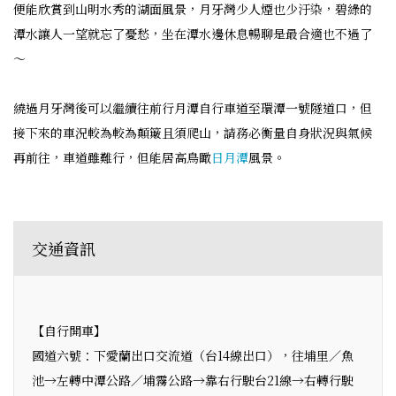
便能欣賞到山明水秀的湖面風景，月牙灣少人煙也少汙染，碧綠的
潭水讓人一望就忘了憂愁，坐在潭水邊休息暢聊是最合適也不過了
～
繞過月牙灣後可以繼續往前行月潭自行車道至環潭一號隧道口，但
接下來的車況較為較為顛簸且須爬山，請務必衡量自身狀況與氣候
再前往，車道雖難行，但能居高鳥瞰
日月潭
風景。
交通資訊
【自行開車】
國道六號：下愛蘭出口交流道（台14線出口），往埔里／魚
池→左轉中潭公路／埔霧公路→靠右行駛台21線→右轉行駛