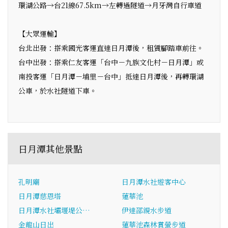
環湖公路→台21線67.5km→左轉過隧道→月牙灣自行車道
【大眾運輸】
台北出發：搭乘國光客運直達日月潭後，租賃腳踏車前往。
台中出發：搭乘仁友客運「台中－九族文化村－日月潭」或
南投客運「日月潭－埔里－台中」抵達日月潭後，再轉環湖
公車，於水社隧道下車。
日月潭其他景點
孔明廟
日月潭水社遊客中心
日月潭慈恩塔
蓮華池
日月潭水社壩堰堤公…
伊達邵親水步道
金龍山日出
蓮華池森林賞螢步道