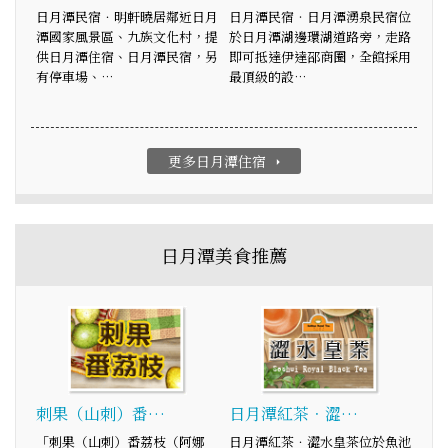
日月潭民宿．明軒曉居鄰近日月
日月潭民宿‧日月潭湧泉民宿位
潭國家風景區、九族文化村，提
於日月潭湖邊環湖道路旁，走路
供日月潭住宿、日月潭民宿，另
即可抵達伊達邵商圈，全館採用
有停車場、…
最頂級的設…
更多日月潭住宿
arrow_right
日月潭美食推薦
刺果（山刺）番…
日月潭紅茶．澀…
「刺果（山刺）番荔枝（阿娜
日月潭紅茶．澀水皇茶位於魚池