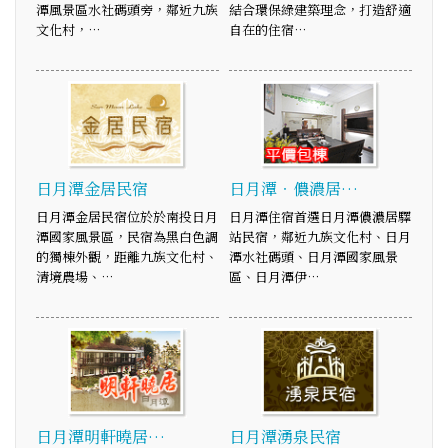
潭風景區水社碼頭旁，鄰近九族
結合環保綠建築理念，打造舒適
文化村，…
自在的住宿…
日月潭金居民宿
日月潭‧儂濃居…
日月潭金居民宿位於於南投日月
日月潭住宿首選日月潭儂濃居驛
潭國家風景區，民宿為黑白色調
站民宿，鄰近九族文化村、日月
的獨棟外觀，距離九族文化村、
潭水社碼頭、日月潭國家風景
清境農場、…
區、日月潭伊…
日月潭明軒曉居…
日月潭湧泉民宿